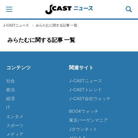
J-CASTニュース
みらたむに関する記事 一覧
みらたむに関する記事 一覧
コンテンツ
関連サイト
社会
J-CASTニュース
政治
J-CASTトレンド
経済
J-CAST会社ウォッチ
IT
BOOKウォッチ
エンタメ
東京バーゲンマニア
スポーツ
Jタウンネット
メディア
ゼロまる