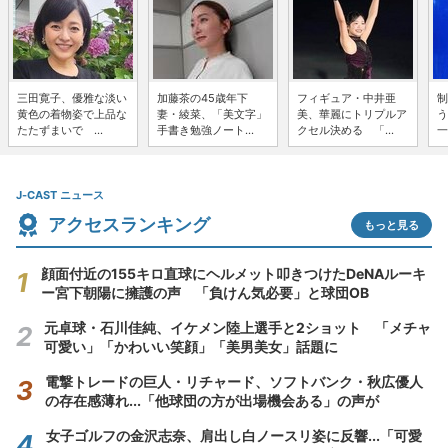
三田寛子、優雅な淡い
加藤茶の45歳年下
フィギュア・中井亜
制
黄色の着物姿で上品な
妻・綾菜、「美文字」
美、華麗にトリプルア
う
たたずまいで ...
手書き勉強ノート...
クセル決める 「...
一
J-CAST ニュース
アクセスランキング
もっと見る
顔面付近の155キロ直球にヘルメット叩きつけたDeNAルーキ
ー宮下朝陽に擁護の声 「負けん気必要」と球団OB
元卓球・石川佳純、イケメン陸上選手と2ショット 「メチャ
可愛い」「かわいい笑顔」「美男美女」話題に
電撃トレードの巨人・リチャード、ソフトバンク・秋広優人
の存在感薄れ...「他球団の方が出場機会ある」の声が
女子ゴルフの金沢志奈、肩出し白ノースリ姿に反響...「可愛