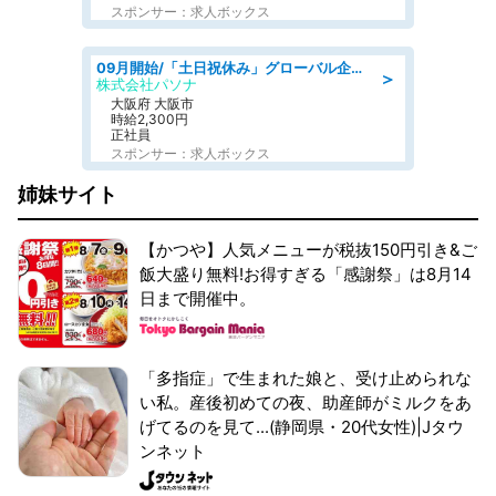
スポンサー：求人ボックス
09月開始/「土日祝休み」グローバル企業での産業保健のお仕事/保健師/高時給/残業なし/服装自由
＞
株式会社パソナ
大阪府 大阪市
時給2,300円
正社員
スポンサー：求人ボックス
姉妹サイト
【かつや】人気メニューが税抜150円引き&ご
飯大盛り無料!お得すぎる「感謝祭」は8月14
日まで開催中。
「多指症」で生まれた娘と、受け止められな
い私。産後初めての夜、助産師がミルクをあ
げてるのを見て...(静岡県・20代女性)|Jタウ
ンネット