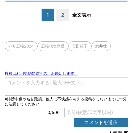
1
2
全文表示
パリ五輪2024
五輪代表辞退
宮田笙子
武井壮