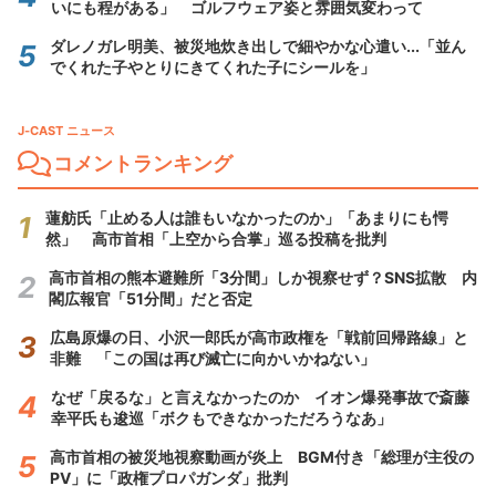
いにも程がある」 ゴルフウェア姿と雰囲気変わって
ダレノガレ明美、被災地炊き出しで細やかな心遣い...「並ん
でくれた子やとりにきてくれた子にシールを」
J-CAST ニュース
コメントランキング
蓮舫氏「止める人は誰もいなかったのか」「あまりにも愕
然」 高市首相「上空から合掌」巡る投稿を批判
高市首相の熊本避難所「3分間」しか視察せず？SNS拡散 内
閣広報官「51分間」だと否定
広島原爆の日、小沢一郎氏が高市政権を「戦前回帰路線」と
非難 「この国は再び滅亡に向かいかねない」
なぜ「戻るな」と言えなかったのか イオン爆発事故で斎藤
幸平氏も逡巡「ボクもできなかっただろうなあ」
高市首相の被災地視察動画が炎上 BGM付き「総理が主役の
PV」に「政権プロパガンダ」批判