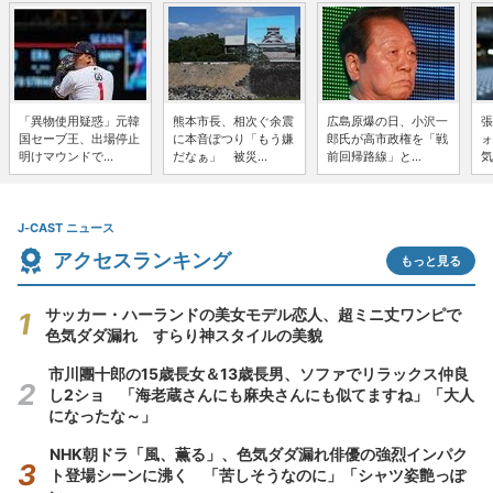
「異物使用疑惑」元韓
熊本市長、相次ぐ余震
広島原爆の日、小沢一
張
国セーブ王、出場停止
に本音ぽつり「もう嫌
郎氏が高市政権を「戦
ォ
明けマウンドで...
だなぁ」 被災...
前回帰路線」と...
気
J-CAST ニュース
アクセスランキング
もっと見る
サッカー・ハーランドの美女モデル恋人、超ミニ丈ワンピで
色気ダダ漏れ すらり神スタイルの美貌
市川團十郎の15歳長女＆13歳長男、ソファでリラックス仲良
し2ショ 「海老蔵さんにも麻央さんにも似てますね」「大人
になったな～」
NHK朝ドラ「風、薫る」、色気ダダ漏れ俳優の強烈インパク
ト登場シーンに沸く 「苦しそうなのに」「シャツ姿艶っぽ