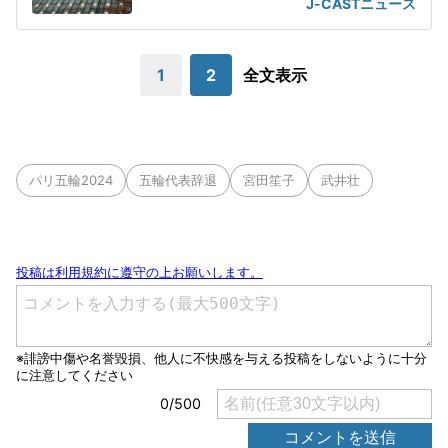
J-CASTニュース
1
2
全文表示
パリ五輪2024
五輪代表辞退
宮田笙子
武井壮