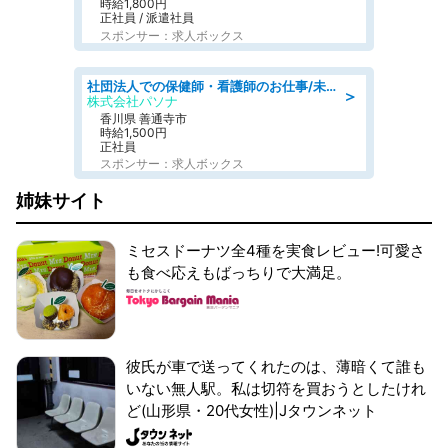
時給1,800円
正社員 / 派遣社員
スポンサー：求人ボックス
社団法人での保健師・看護師のお仕事/未経験OK/要資格:普通免許、保健師、正看護師
＞
株式会社パソナ
香川県 善通寺市
時給1,500円
正社員
スポンサー：求人ボックス
姉妹サイト
ミセスドーナツ全4種を実食レビュー!可愛さ
も食べ応えもばっちりで大満足。
彼氏が車で送ってくれたのは、薄暗くて誰も
いない無人駅。私は切符を買おうとしたけれ
ど(山形県・20代女性)|Jタウンネット