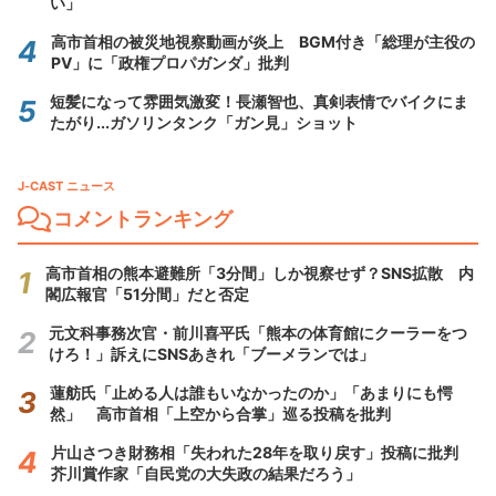
い」
高市首相の被災地視察動画が炎上 BGM付き「総理が主役の
PV」に「政権プロパガンダ」批判
短髪になって雰囲気激変！長瀬智也、真剣表情でバイクにま
たがり...ガソリンタンク「ガン見」ショット
J-CAST ニュース
コメントランキング
高市首相の熊本避難所「3分間」しか視察せず？SNS拡散 内
閣広報官「51分間」だと否定
元文科事務次官・前川喜平氏「熊本の体育館にクーラーをつ
けろ！」訴えにSNSあきれ「ブーメランでは」
蓮舫氏「止める人は誰もいなかったのか」「あまりにも愕
然」 高市首相「上空から合掌」巡る投稿を批判
片山さつき財務相「失われた28年を取り戻す」投稿に批判
芥川賞作家「自民党の大失政の結果だろう」