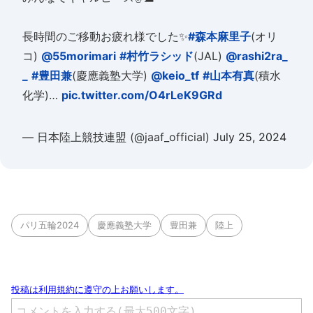
長時間のご移動お疲れ様でした✨
#森本麻里子
(オリ
コ)
@55morimari
#村竹ラシッド
(JAL)
@rashi2ra_
_
#豊田兼
(慶應義塾大学)
@keio_tf
#山本有真
(積水
化学)…
pic.twitter.com/O4rLeK9GRd
— 日本陸上競技連盟 (@jaaf_official)
July 25, 2024
パリ五輪2024
慶應義塾大学
豊田兼
陸上