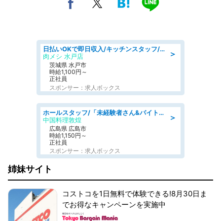
日払いOKで即日収入/キッチンスタッフ/「原付免許必須」デリバリー業務など、自己成長可能な幅広い仕事に挑戦!髪型自由&ピアス・ネイルOK/茨城県/水戸市
＞
肉メシ 水戸店
茨城県 水戸市
時給1,100円～
正社員
スポンサー：求人ボックス
ホールスタッフ/「未経験者さん&バイトデビューも大歓迎」残業ほぼなし×1日3時間〜勤務OK!フォロー体制も充実/広島県/広島市南区
＞
中国料理敦煌
広島県 広島市
時給1,150円～
正社員
スポンサー：求人ボックス
姉妹サイト
コストコを1日無料で体験できる!8月30日ま
でお得なキャンペーンを実施中