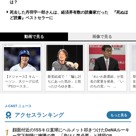
は？
死去した丹羽宇一郎さんは、経済界有数の読書家だった 『死ぬほ
ど読書』ベストセラーに
動画で見る
画像で見る
【ドジャース】キム・
新党結成で「「騙し討
「れいわ新選組」が党
登
ヘソン、大リーグ公式
ちにあった気分」と怒
名の変更を発表、「い
女
「PSロースタ...
ったひろゆき妻...
のちの党」へ ...
発
J-CAST ニュース
アクセスランキング
もっと見る
顔面付近の155キロ直球にヘルメット叩きつけたDeNAルーキ
ー宮下朝陽に擁護の声 「負けん気必要」と球団OB