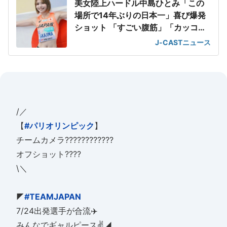
美女陸上ハードル中島ひとみ「この
場所で14年ぶりの日本一」喜び爆発
ショット 「すごい腹筋」「カッコい
い」
J-CASTニュース
/／
【
#パリオリンピック
】
チームカメラ????????????
オフショット????
\＼
◤
#TEAMJAPAN
7/24出発選手が合流✈️
みんなでギャルピース✌️◢