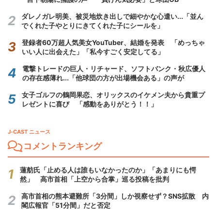
ダレノガレ明美、被災地炊き出しで細やかな心遣い...「並ん
でくれた子やとりにきてくれた子にシールを」
登録者60万超人気美女YouTuber、結婚を発表 「めっちゃ
いい人に出会えた」「私今すごく安定してる」
電撃トレードの巨人・リチャード、ソフトバンク・秋広優人
の存在感薄れ...「他球団の方が出場機会ある」の声が
女子ゴルフの鶴岡果恋、オリックスのイケメン夫から貴重プ
レゼントに喜び 「感動をありがとう！！」
J-CAST ニュース
コメントランキング
蓮舫氏「止める人は誰もいなかったのか」「あまりにも愕
然」 高市首相「上空から合掌」巡る投稿を批判
高市首相の熊本避難所「3分間」しか視察せず？SNS拡散 内
閣広報官「51分間」だと否定