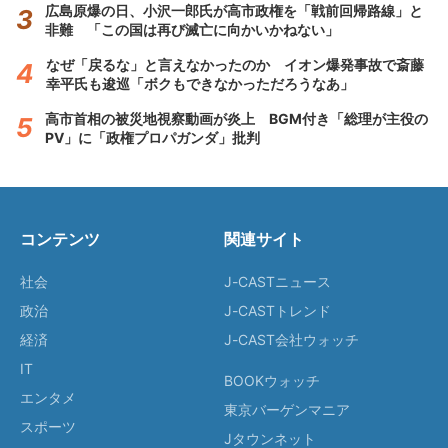
広島原爆の日、小沢一郎氏が高市政権を「戦前回帰路線」と
非難 「この国は再び滅亡に向かいかねない」
なぜ「戻るな」と言えなかったのか イオン爆発事故で斎藤
幸平氏も逡巡「ボクもできなかっただろうなあ」
高市首相の被災地視察動画が炎上 BGM付き「総理が主役の
PV」に「政権プロパガンダ」批判
コンテンツ
関連サイト
社会
J-CASTニュース
政治
J-CASTトレンド
経済
J-CAST会社ウォッチ
IT
BOOKウォッチ
エンタメ
東京バーゲンマニア
スポーツ
Jタウンネット