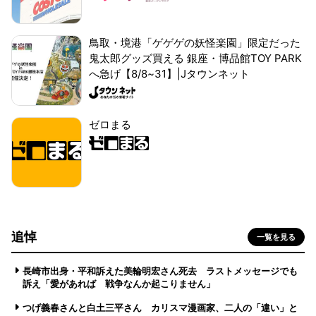
鳥取・境港「ゲゲゲの妖怪楽園」限定だった
鬼太郎グッズ買える 銀座・博品館TOY PARK
へ急げ【8/8~31】|Jタウンネット
ゼロまる
追悼
一覧を見る
長崎市出身・平和訴えた美輪明宏さん死去 ラストメッセージでも
訴え「愛があれば 戦争なんか起こりません」
つげ義春さんと白土三平さん カリスマ漫画家、二人の「違い」と