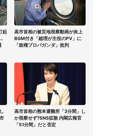
打起
高市首相の被災地視察動画が炎上
.
BGM付き「総理が主役のPV」に
選
「政権プロパガンダ」批判
し
高市首相の熊本避難所「3分間」し
高市
か視察せず?SNS拡散 内閣広報官
「51分間」だと否定