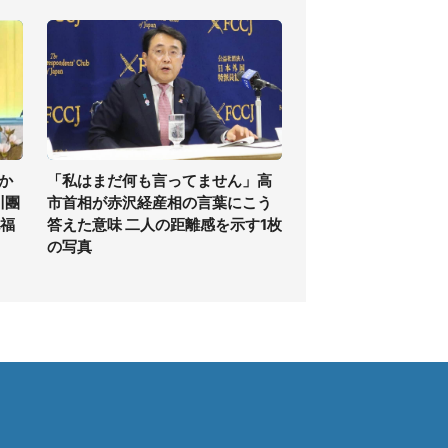
か
「私はまだ何も言ってません」高
川團
市首相が赤沢経産相の言葉にこう
祝福
答えた意味 二人の距離感を示す1枚
の写真