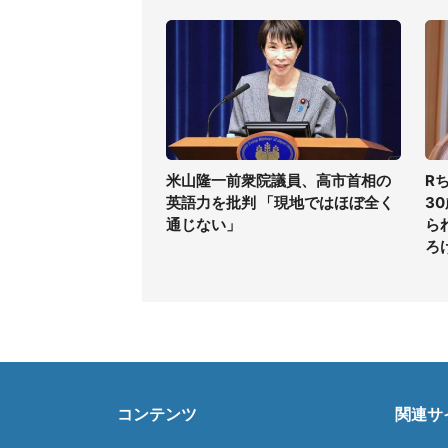
米山隆一前衆院議員、高市首相の
R
英語力を批判 「現地ではほぼ全く
3
通じない」
ら
ろ
コンテンツ
関連サ