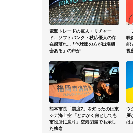
電撃トレードの巨人・リチャー
「
ド、ソフトバンク・秋広優人の存
映
在感薄れ...「他球団の方が出場機
能
会ある」の声が
視
熊本市長「震度7」を知ったのは東
ウ
シナ海上空 「とにかく何としても
層
市役所に戻り」空港閉鎖でも示し
は
た執念