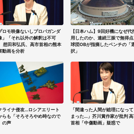
プロモ映像ないしプロパガンダ
【日本ハム】9回好機になぜ代
像」「それ以外の解釈は不可
用したのか、連続三振で無得点..
」 想田和弘氏、高市首相の熊本
球団OBが指摘したベンチの「
察動画を分析
択」
クライナ侵攻...ロシアエリート
「間違った人間が総理になって
からも「そろそろやめ時なので
まった...」芥川賞作家が批判 
」の声
首相「中傷動画」疑惑で