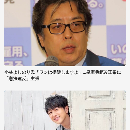
小林よしのり氏「ワシは提訴しますよ」...皇室典範改正案に
「憲法違反」主張