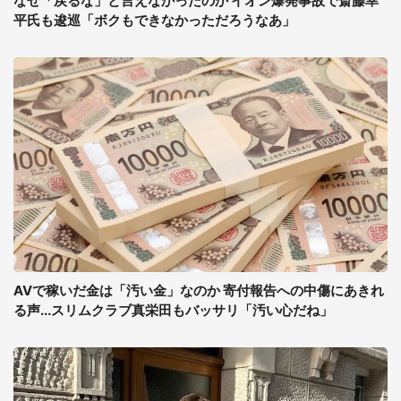
なぜ「戻るな」と言えなかったのか イオン爆発事故で斎藤幸
平氏も逡巡「ボクもできなかっただろうなあ」
AVで稼いだ金は「汚い金」なのか 寄付報告への中傷にあきれ
る声...スリムクラブ真栄田もバッサリ「汚い心だね」