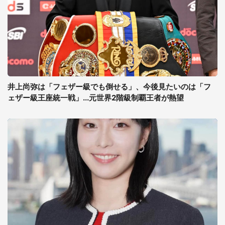
井上尚弥は「フェザー級でも倒せる」、今後見たいのは「フ
ェザー級王座統一戦」...元世界2階級制覇王者が熱望