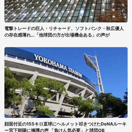
電撃トレードの巨人・リチャード、ソフトバンク・秋広優人
の存在感薄れ...「他球団の方が出場機会ある」の声が
顔面付近の155キロ直球にヘルメット叩きつけたDeNAルーキ
ー宮下朝陽に擁護の声 「負けん気必要」と球団OB