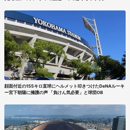
顔面付近の155キロ直球にヘルメット叩きつけたDeNAルーキ
ー宮下朝陽に擁護の声 「負けん気必要」と球団OB