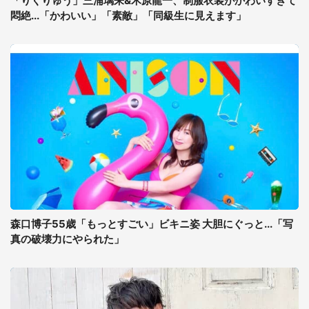
「りくりゅう」三浦璃来&木原龍一、制服衣装がかわいすぎて
悶絶...「かわいい」「素敵」「同級生に見えます」
森口博子55歳「もっとすごい」ビキニ姿 大胆にぐっと...「写
真の破壊力にやられた」