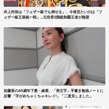
井上尚弥は「フェザー級でも倒せる」、今後見たいのは「フ
ェザー級王座統一戦」...元世界2階級制覇王者が熱望
加藤茶の45歳年下妻・綾菜、「美文字」手書き勉強ノートに
反響 「字がめちゃくちゃキレイ!」「二度見しました」