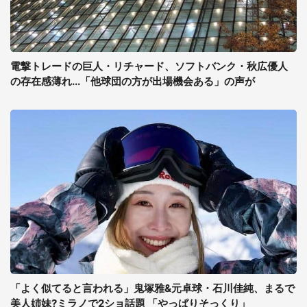
電撃トレードの巨人・リチャード、ソフトバンク・秋広優人
の存在感薄れ...「他球団の方が出場機会ある」の声が
「よく似てると言われる」鬼塚雅&元卓球・石川佳純、まるで
美人姉妹?ミラノで2ショ話題 「やっぱりそっくり」