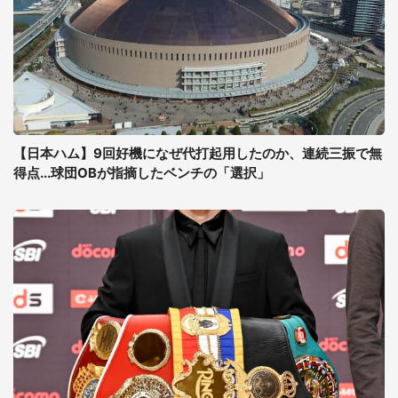
【日本ハム】9回好機になぜ代打起用したのか、連続三振で無
得点...球団OBが指摘したベンチの「選択」