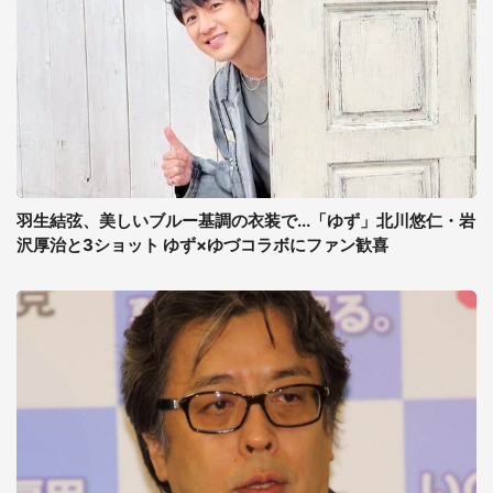
羽生結弦、美しいブルー基調の衣装で...「ゆず」北川悠仁・岩
沢厚治と3ショット ゆず×ゆづコラボにファン歓喜