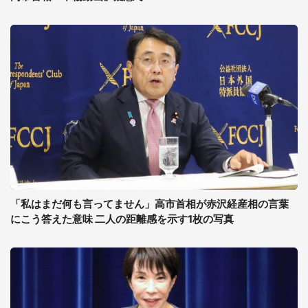
「私はまだ何も言ってません」高市首相が赤沢経産相の言葉
にこう答えた意味 二人の距離感を示す1枚の写真