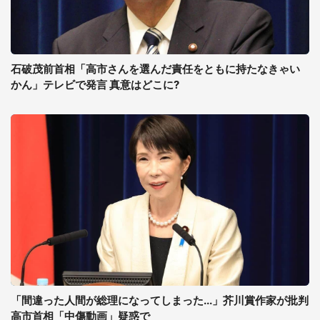
石破茂前首相「高市さんを選んだ責任をともに持たなきゃい
かん」テレビで発言 真意はどこに?
「間違った人間が総理になってしまった...」芥川賞作家が批判
高市首相「中傷動画」疑惑で