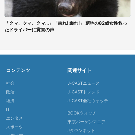
「クマ、クマ、クマ...」「乗れ! 乗れ!」 窮地の82歳女性救っ
たドライバーに賞賛の声
コンテンツ
関連サイト
社会
J-CASTニュース
政治
J-CASTトレンド
経済
J-CAST会社ウォッチ
IT
BOOKウォッチ
エンタメ
東京バーゲンマニア
スポーツ
Jタウンネット