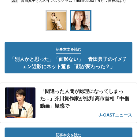
青田典子さんのインスタグラム（norikoaota）4月17日投稿より
2/2
記事本文を読む
「別人かと思った」「面影ない」 青田典子のイメチ
ェン近影にネット驚き「顔が変わった？」
「間違った人間が総理になってしまっ
た...」芥川賞作家が批判 高市首相「中傷
動画」疑惑で
J-CASTニュース
記事本文を読む