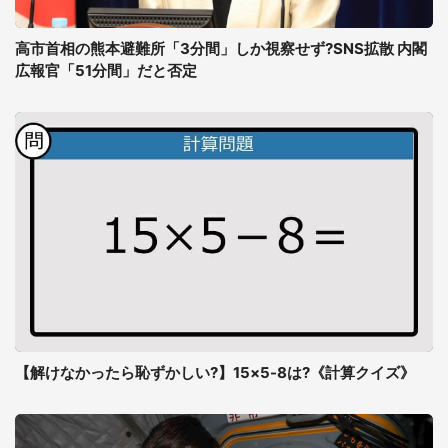
高市首相の熊本避難所「3分間」しか視察せず?SNS拡散 内閣
広報官「51分間」だと否定
【解けなかったら恥ずかしい?】15×5-8は?《計算クイズ》