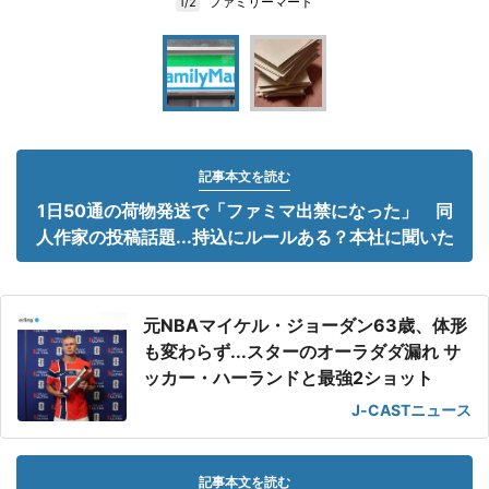
ファミリーマート
1/2
記事本文を読む
1日50通の荷物発送で「ファミマ出禁になった」 同
人作家の投稿話題...持込にルールある？本社に聞いた
元NBAマイケル・ジョーダン63歳、体形
も変わらず...スターのオーラダダ漏れ サ
ッカー・ハーランドと最強2ショット
J-CASTニュース
記事本文を読む