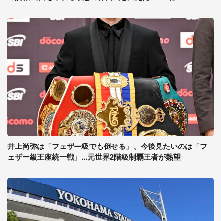
井上尚弥は「フェザー級でも倒せる」、今後見たいのは「フ
ェザー級王座統一戦」...元世界2階級制覇王者が熱望