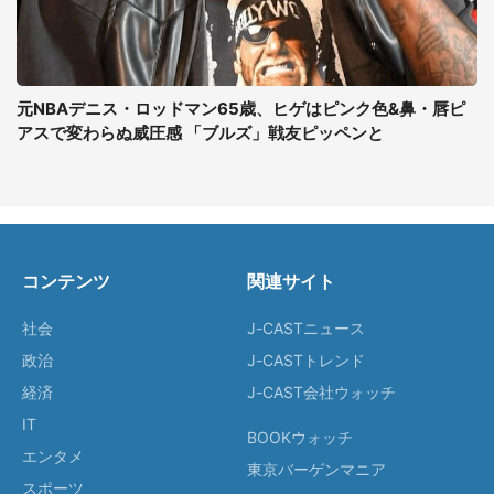
元NBAデニス・ロッドマン65歳、ヒゲはピンク色&鼻・唇ピ
アスで変わらぬ威圧感 「ブルズ」戦友ピッペンと
コンテンツ
関連サイト
社会
J-CASTニュース
政治
J-CASTトレンド
経済
J-CAST会社ウォッチ
IT
BOOKウォッチ
エンタメ
東京バーゲンマニア
スポーツ