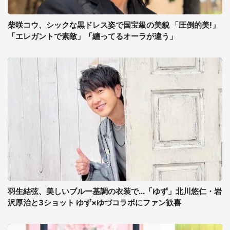
柴咲コウ、シックな黒ドレス姿で国宝級の美貌 「圧倒的美!」
「エレガントで素敵」「纏ってるオーラが違う」
羽生結弦、美しいブルー基調の衣装で...「ゆず」北川悠仁・岩
沢厚治と3ショット ゆず×ゆづコラボにファン歓喜