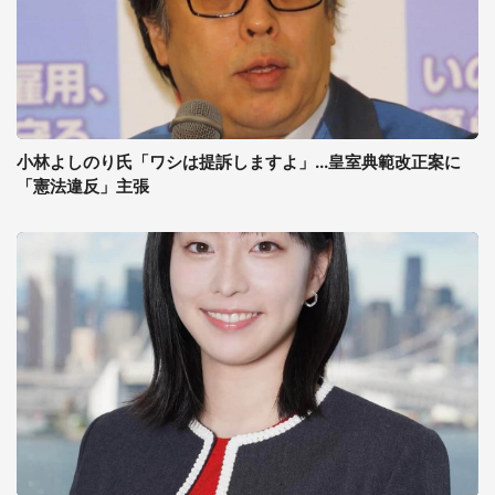
小林よしのり氏「ワシは提訴しますよ」...皇室典範改正案に
「憲法違反」主張