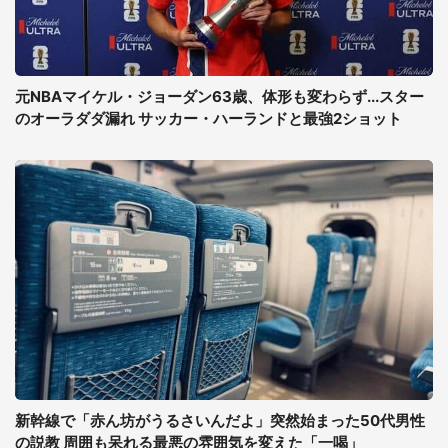
元NBAマイケル・ジョーダン63歳、体形も変わらず...スター
のオーラダダ漏れ サッカー・ハーランドと最強2ショット
新幹線で「赤ん坊がうるさいんだよ」突然始まった50代男性
の説教 周囲も呆れる最悪の雰囲気を変えた「一喝」