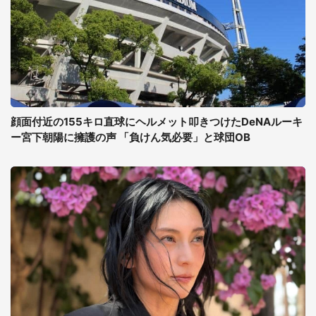
顔面付近の155キロ直球にヘルメット叩きつけたDeNAルーキ
ー宮下朝陽に擁護の声 「負けん気必要」と球団OB