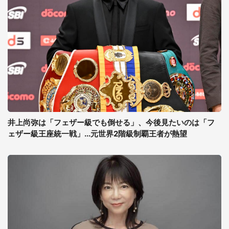
井上尚弥は「フェザー級でも倒せる」、今後見たいのは「フ
ェザー級王座統一戦」...元世界2階級制覇王者が熱望