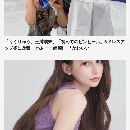
「りくりゅう」三浦璃来、「初めてのピンヒール」&ドレスア
ップ姿に反響 「わあーー綺麗!」「かわいい」