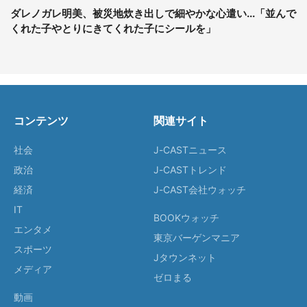
ダレノガレ明美、被災地炊き出しで細やかな心遣い...「並んで
くれた子やとりにきてくれた子にシールを」
コンテンツ
関連サイト
社会
J-CASTニュース
政治
J-CASTトレンド
経済
J-CAST会社ウォッチ
IT
BOOKウォッチ
エンタメ
東京バーゲンマニア
スポーツ
Jタウンネット
メディア
ゼロまる
動画