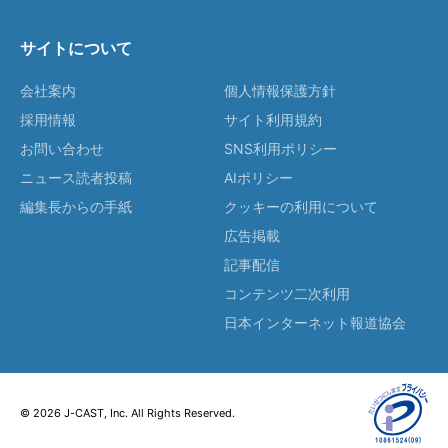
サイトについて
会社案内
個人情報保護方針
採用情報
サイト利用規約
お問い合わせ
SNS利用ポリシー
ニュース読者投稿
AIポリシー
編集長からの手紙
クッキーの利用について
広告掲載
記事配信
コンテンツ二次利用
日本インターネット報道協会
© 2026 J-CAST, Inc. All Rights Reserved.