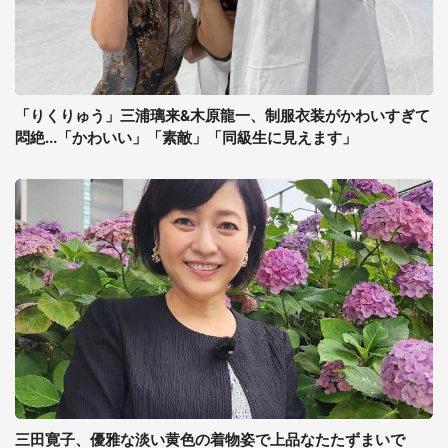
「りくりゅう」三浦璃来&木原龍一、制服衣装がかわいすぎて
悶絶...「かわいい」「素敵」「同級生に見えます」
三田寛子、優雅な淡い黄色の着物姿で上品なたたずまいで