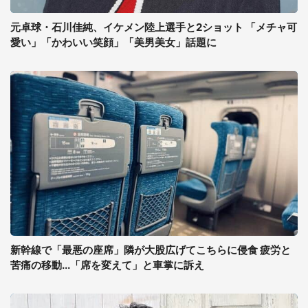
元卓球・石川佳純、イケメン陸上選手と2ショット 「メチャ可
愛い」「かわいい笑顔」「美男美女」話題に
新幹線で「最悪の座席」隣が大股広げてこちらに侵食 疲労と
苦痛の移動...「席を変えて」と車掌に訴え