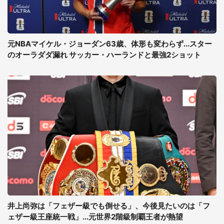
元NBAマイケル・ジョーダン63歳、体形も変わらず...スター
のオーラダダ漏れ サッカー・ハーランドと最強2ショット
井上尚弥は「フェザー級でも倒せる」、今後見たいのは「フ
ェザー級王座統一戦」...元世界2階級制覇王者が熱望