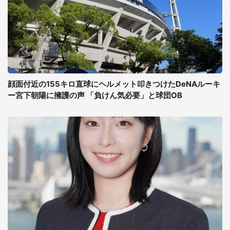
顔面付近の155キロ直球にヘルメット叩きつけたDeNAルーキ
ー宮下朝陽に擁護の声 「負けん気必要」と球団OB