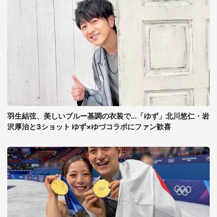
羽生結弦、美しいブルー基調の衣装で...「ゆず」北川悠仁・岩
沢厚治と3ショット ゆず×ゆづコラボにファン歓喜