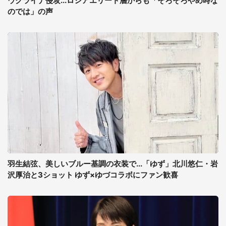
ウクライナ侵攻...ロシアエリート層からも「そろそろやめ時な
のでは」の声
羽生結弦、美しいブルー基調の衣装で...「ゆず」北川悠仁・岩
沢厚治と3ショット ゆず×ゆづコラボにファン歓喜