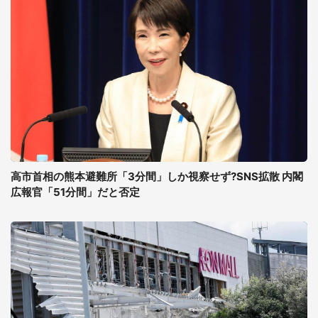
高市首相の熊本避難所「3分間」しか視察せず?SNS拡散 内閣
広報官「51分間」だと否定