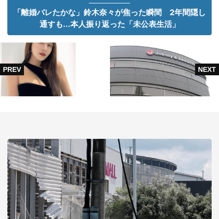
「離婚バレたかな」鈴木奈々が焦った瞬間 2年間隠し
通すも...本人振り返った「未公表生活」