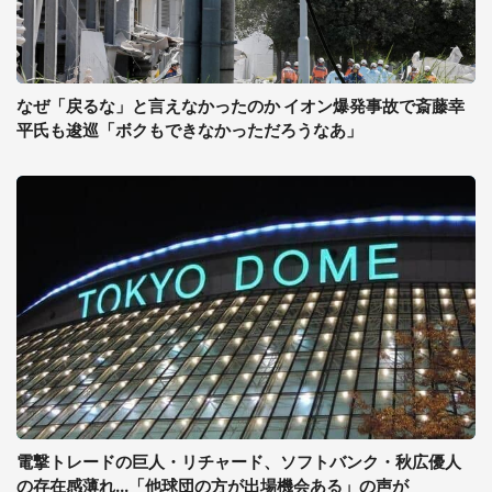
なぜ「戻るな」と言えなかったのか イオン爆発事故で斎藤幸
平氏も逡巡「ボクもできなかっただろうなあ」
電撃トレードの巨人・リチャード、ソフトバンク・秋広優人
の存在感薄れ...「他球団の方が出場機会ある」の声が