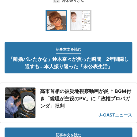
鈴木奈々さん
1/2
記事本文を読む
「離婚バレたかな」鈴木奈々が焦った瞬間 2年間隠し
通すも...本人振り返った「未公表生活」
高市首相の被災地視察動画が炎上 BGM付
き「総理が主役のPV」に「政権プロパガ
ンダ」批判
J-CASTニュース
記事本文を読む