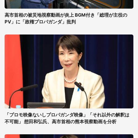
高市首相の被災地視察動画が炎上 BGM付き「総理が主役の
PV」に「政権プロパガンダ」批判
「プロモ映像ないしプロパガンダ映像」「それ以外の解釈は
不可能」 想田和弘氏、高市首相の熊本視察動画を分析