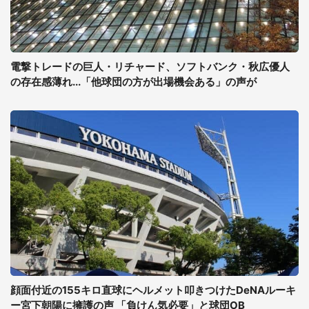
電撃トレードの巨人・リチャード、ソフトバンク・秋広優人
の存在感薄れ...「他球団の方が出場機会ある」の声が
顔面付近の155キロ直球にヘルメット叩きつけたDeNAルーキ
ー宮下朝陽に擁護の声 「負けん気必要」と球団OB