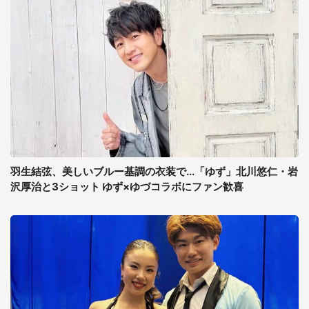
羽生結弦、美しいブルー基調の衣装で...「ゆず」北川悠仁・岩
沢厚治と3ショット ゆず×ゆづコラボにファン歓喜