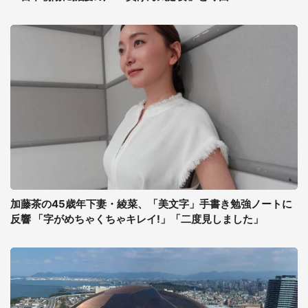
加藤茶の45歳年下妻・綾菜、「美文字」手書き勉強ノートに
反響 「字がめちゃくちゃキレイ!」「二度見しました」