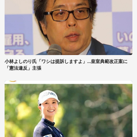
小林よしのり氏「ワシは提訴しますよ」...皇室典範改正案に
「憲法違反」主張