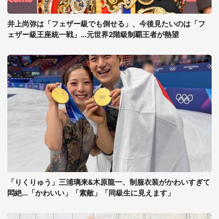
井上尚弥は「フェザー級でも倒せる」、今後見たいのは「フ
ェザー級王座統一戦」...元世界2階級制覇王者が熱望
「りくりゅう」三浦璃来&木原龍一、制服衣装がかわいすぎて
悶絶...「かわいい」「素敵」「同級生に見えます」