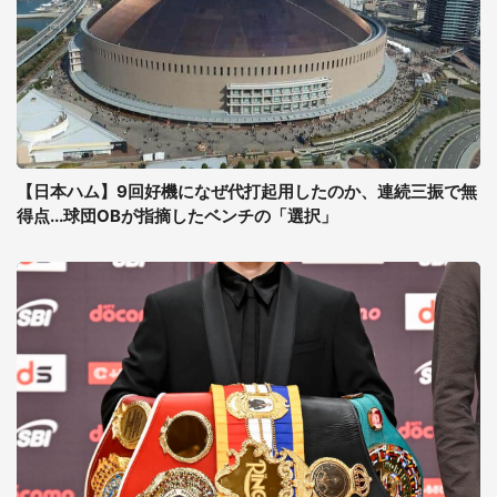
【日本ハム】9回好機になぜ代打起用したのか、連続三振で無
得点...球団OBが指摘したベンチの「選択」