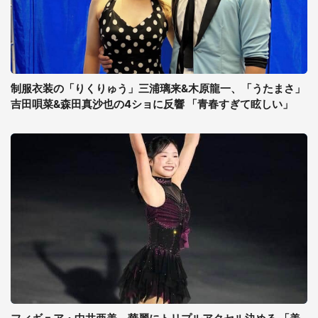
制服衣装の「りくりゅう」三浦璃来&木原龍一、「うたまさ」
吉田唄菜&森田真沙也の4ショに反響 「青春すぎて眩しい」