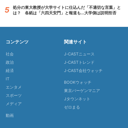
処分の東大教授が大学サイトに仕込んだ「不適切な言葉」と
は？ 各紙は「六四天安門」と報道も...大学側は説明拒否
コンテンツ
関連サイト
社会
J-CASTニュース
政治
J-CASTトレンド
経済
J-CAST会社ウォッチ
IT
BOOKウォッチ
エンタメ
東京バーゲンマニア
スポーツ
Jタウンネット
メディア
ゼロまる
動画