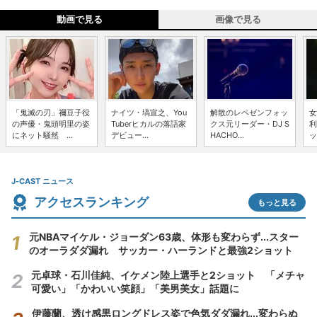
動画で見る
画像で見る
「鬼滅の刃」禰豆子役
ナイツ・塙宣之、You
解散のレペゼンフォッ
女
の声優・鬼頭明里の姿
Tuberヒカルの落語家
クス元リーダー・DJ S
利
にネット騒然 ...
デビュー...
HACHO...
ッ
J-CAST ニュース
アクセスランキング
もっと見る
元NBAマイケル・ジョーダン63歳、体形も変わらず...スター
のオーラダダ漏れ サッカー・ハーランドと最強2ショット
元卓球・石川佳純、イケメン陸上選手と2ショット 「メチャ
可愛い」「かわいい笑顔」「美男美女」話題に
伊藤蘭、透け感黒ロングドレス姿で色気ダダ漏れ...変わらぬ