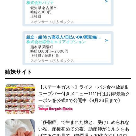
＞
株式会社パソナ
愛知県 名古屋市
時給2,300円
正社員
スポンサー：求人ボックス
組立・組付け/高収入/日払いOK/寮完備/交替制/20・30・40代活躍中
＞
株式会社綜合キャリアオプション
熊本県 菊陽町
時給1,600円～2,000円
正社員 / 派遣社員
スポンサー：求人ボックス
姉妹サイト
【ステーキガスト】ライス・パン食べ放題&
スープバー付きメニュー1111円はお得!最新ク
ーポンを公式Xで公開中《9月23日まで》
「多指症」で生まれた娘と、受け止められな
い私。産後初めての夜、助産師がミルクをあ
げてるのを見て...(静岡県・20代女性)|Jタウ