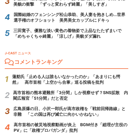
美貌の衝撃 「ずっと変わらず綺麗」「美しすぎ」
国際結婚のフェンシング松山恭助、美人妻を抱きしめ...世界
選手権のオフショット 美男美女カップルにドキっ
三田寛子、優雅な淡い黄色の着物姿で上品なたたずまいで
「めちゃくちゃ綺麗」「涼しげ」美貌ダダ漏れ
J-CAST ニュース
コメントランキング
蓮舫氏「止める人は誰もいなかったのか」「あまりにも愕
然」 高市首相「上空から合掌」巡る投稿を批判
高市首相の熊本避難所「3分間」しか視察せず？SNS拡散 内
閣広報官「51分間」だと否定
広島原爆の日、小沢一郎氏が高市政権を「戦前回帰路線」と
非難 「この国は再び滅亡に向かいかねない」
高市首相の被災地視察動画が炎上 BGM付き「総理が主役の
PV」に「政権プロパガンダ」批判