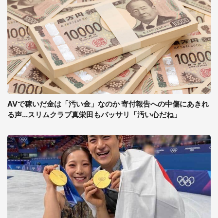
AVで稼いだ金は「汚い金」なのか 寄付報告への中傷にあきれ
る声...スリムクラブ真栄田もバッサリ「汚い心だね」