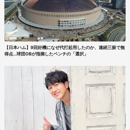
【日本ハム】9回好機になぜ代打起用したのか、連続三振で無
得点...球団OBが指摘したベンチの「選択」