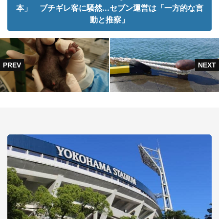
本」 ブチギレ客に騒然...セブン運営は「一方的な言
動と推察」