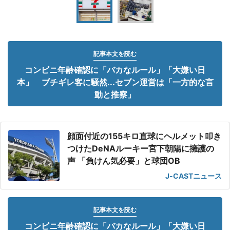
記事本文を読む
コンビニ年齢確認に「バカなルール」「大嫌い日
本」 ブチギレ客に騒然...セブン運営は「一方的な言
動と推察」
顔面付近の155キロ直球にヘルメット叩き
つけたDeNAルーキー宮下朝陽に擁護の
声 「負けん気必要」と球団OB
J-CASTニュース
記事本文を読む
コンビニ年齢確認に「バカなルール」「大嫌い日