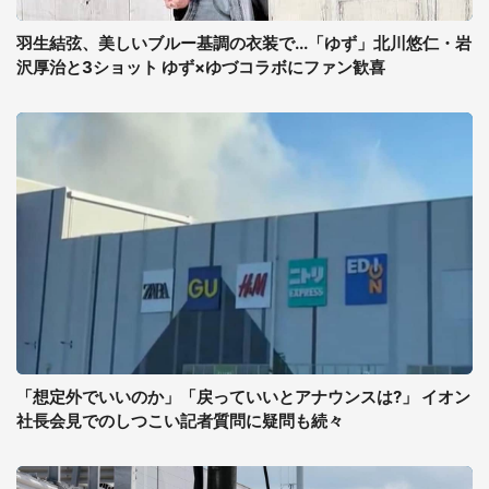
羽生結弦、美しいブルー基調の衣装で...「ゆず」北川悠仁・岩
沢厚治と3ショット ゆず×ゆづコラボにファン歓喜
「想定外でいいのか」「戻っていいとアナウンスは?」 イオン
社長会見でのしつこい記者質問に疑問も続々