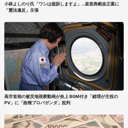
小林よしのり氏「ワシは提訴しますよ」...皇室典範改正案に
「憲法違反」主張
高市首相の被災地視察動画が炎上 BGM付き「総理が主役の
PV」に「政権プロパガンダ」批判