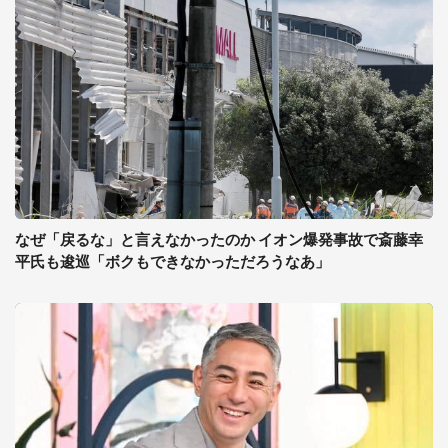
なぜ「戻るな」と言えなかったのか イオン爆発事故で斎藤幸
平氏も逡巡「ボクもできなかっただろうなあ」