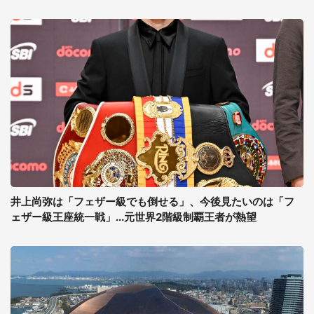
井上尚弥は「フェザー級でも倒せる」、今後見たいのは「フ
ェザー級王座統一戦」...元世界2階級制覇王者が熱望