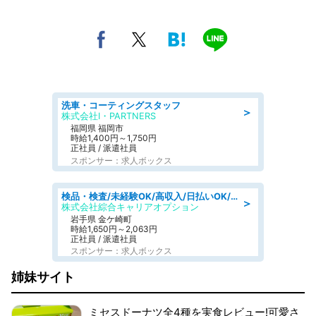
洗車・コーティングスタッフ
＞
株式会社I・PARTNERS
福岡県 福岡市
時給1,400円～1,750円
正社員 / 派遣社員
スポンサー：求人ボックス
検品・検査/未経験OK/高収入/日払いOK/交替制/20・30・40代活躍中
＞
株式会社綜合キャリアオプション
岩手県 金ケ崎町
時給1,650円～2,063円
正社員 / 派遣社員
スポンサー：求人ボックス
姉妹サイト
ミセスドーナツ全4種を実食レビュー!可愛さ