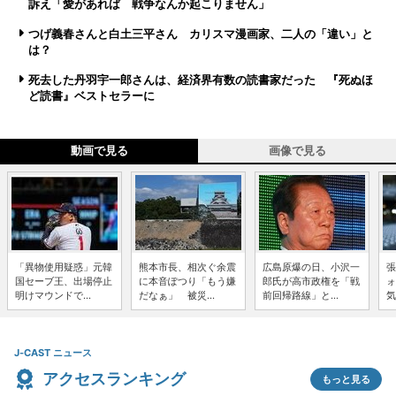
訴え「愛があれば 戦争なんか起こりません」
つげ義春さんと白土三平さん カリスマ漫画家、二人の「違い」と
は？
死去した丹羽宇一郎さんは、経済界有数の読書家だった 『死ぬほ
ど読書』ベストセラーに
動画で見る
画像で見る
「異物使用疑惑」元韓
熊本市長、相次ぐ余震
広島原爆の日、小沢一
張
国セーブ王、出場停止
に本音ぽつり「もう嫌
郎氏が高市政権を「戦
ォ
明けマウンドで...
だなぁ」 被災...
前回帰路線」と...
気
J-CAST ニュース
アクセスランキング
もっと見る