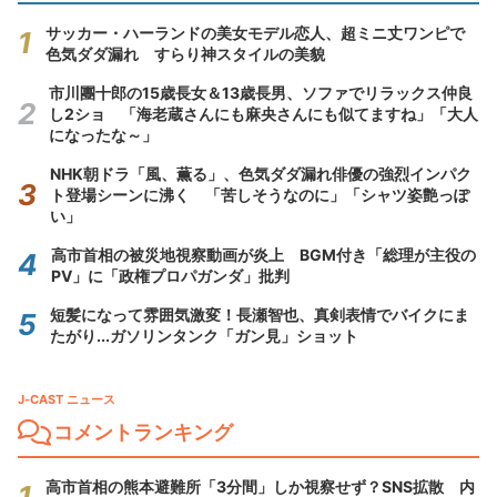
サッカー・ハーランドの美女モデル恋人、超ミニ丈ワンピで
色気ダダ漏れ すらり神スタイルの美貌
市川團十郎の15歳長女＆13歳長男、ソファでリラックス仲良
し2ショ 「海老蔵さんにも麻央さんにも似てますね」「大人
になったな～」
NHK朝ドラ「風、薫る」、色気ダダ漏れ俳優の強烈インパク
ト登場シーンに沸く 「苦しそうなのに」「シャツ姿艶っぽ
い」
高市首相の被災地視察動画が炎上 BGM付き「総理が主役の
PV」に「政権プロパガンダ」批判
短髪になって雰囲気激変！長瀬智也、真剣表情でバイクにま
たがり...ガソリンタンク「ガン見」ショット
J-CAST ニュース
コメントランキング
高市首相の熊本避難所「3分間」しか視察せず？SNS拡散 内