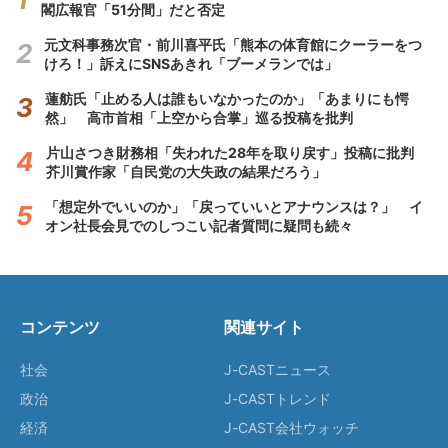
閣広報官「51分間」だと否定
元文科事務次官・前川喜平氏「熊本の体育館にクーラーをつ
けろ！」訴えにSNSあきれ「ブーメランでは」
蓮舫氏「止める人は誰もいなかったのか」「あまりにも愕
然」 高市首相「上空から合掌」巡る投稿を批判
片山さつき財務相「失われた28年を取り戻す」投稿に批判
芥川賞作家「自民党の大失政の結果だろう」
「想定外でいいのか」「戻っていいとアナウンスは？」 イ
オン社長会見でのしつこい記者質問に疑問も続々
コンテンツ
関連サイト
社会
J-CASTニュース
政治
J-CASTトレンド
経済
J-CAST会社ウォッチ