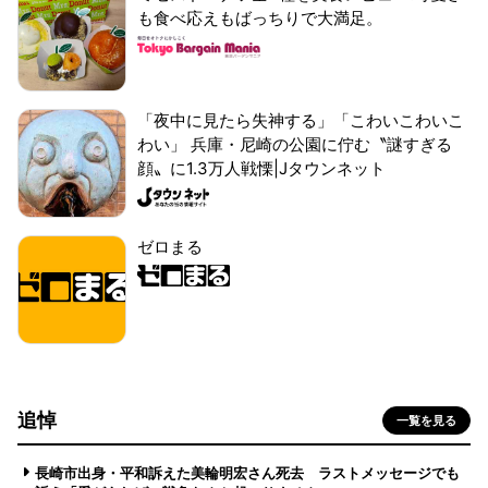
も食べ応えもばっちりで大満足。
「夜中に見たら失神する」「こわいこわいこ
わい」 兵庫・尼崎の公園に佇む〝謎すぎる
顔〟に1.3万人戦慄|Jタウンネット
ゼロまる
追悼
一覧を見る
長崎市出身・平和訴えた美輪明宏さん死去 ラストメッセージでも