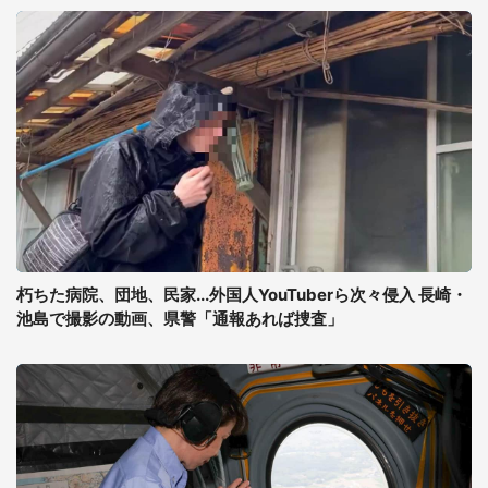
朽ちた病院、団地、民家...外国人YouTuberら次々侵入 長崎・
池島で撮影の動画、県警「通報あれば捜査」