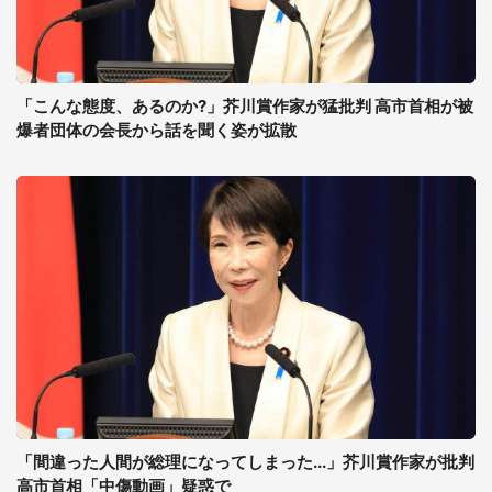
「こんな態度、あるのか?」芥川賞作家が猛批判 高市首相が被
爆者団体の会長から話を聞く姿が拡散
「間違った人間が総理になってしまった...」芥川賞作家が批判
高市首相「中傷動画」疑惑で