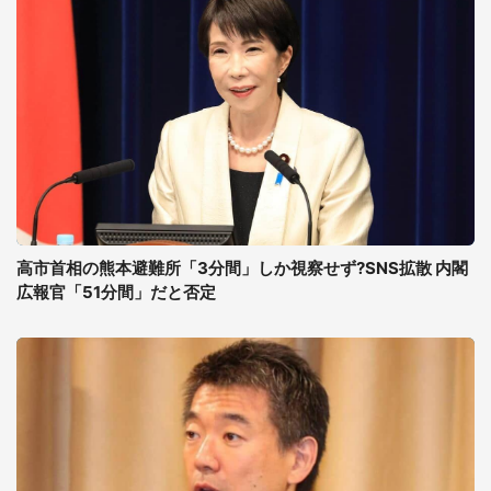
高市首相の熊本避難所「3分間」しか視察せず?SNS拡散 内閣
広報官「51分間」だと否定