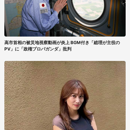
高市首相の被災地視察動画が炎上 BGM付き「総理が主役の
PV」に「政権プロパガンダ」批判