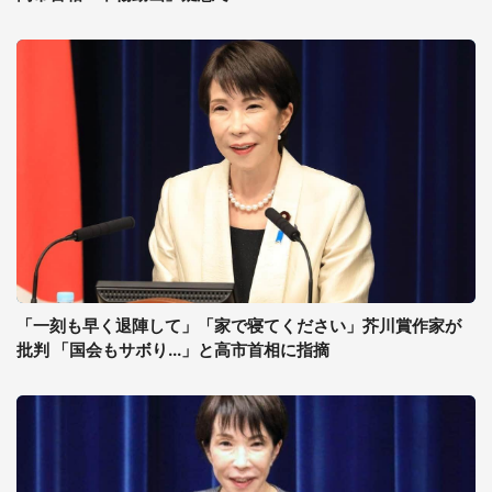
「一刻も早く退陣して」「家で寝てください」芥川賞作家が
批判 「国会もサボり...」と高市首相に指摘