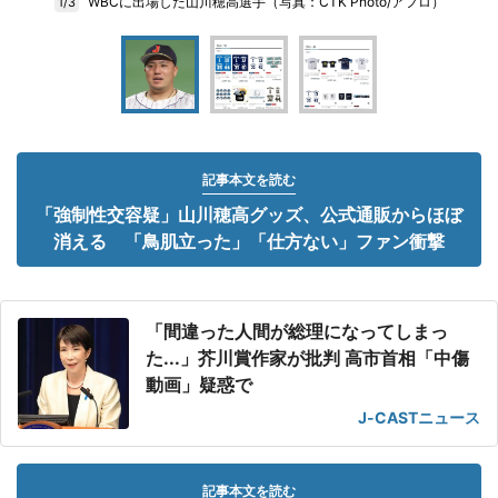
WBCに出場した山川穂高選手（写真：CTK Photo/アフロ）
1/3
記事本文を読む
「強制性交容疑」山川穂高グッズ、公式通販からほぼ
消える 「鳥肌立った」「仕方ない」ファン衝撃
「間違った人間が総理になってしまっ
た...」芥川賞作家が批判 高市首相「中傷
動画」疑惑で
J-CASTニュース
記事本文を読む