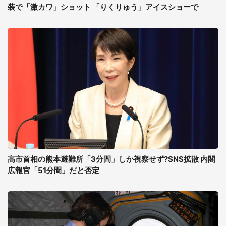
装で「激カワ」ショット 「りくりゅう」アイスショーで
高市首相の熊本避難所「3分間」しか視察せず?SNS拡散 内閣
広報官「51分間」だと否定