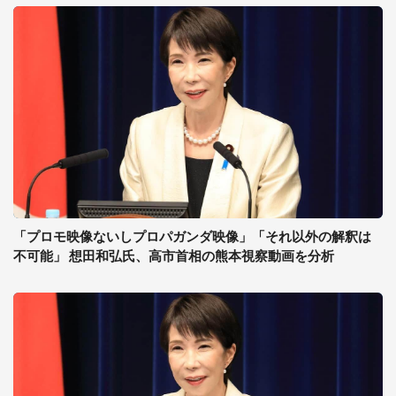
「プロモ映像ないしプロパガンダ映像」「それ以外の解釈は
不可能」 想田和弘氏、高市首相の熊本視察動画を分析