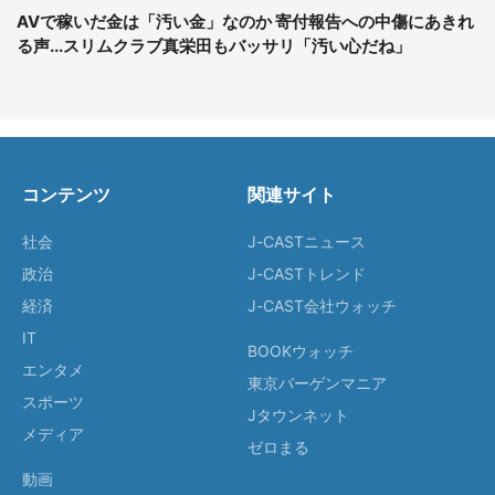
AVで稼いだ金は「汚い金」なのか 寄付報告への中傷にあきれ
る声...スリムクラブ真栄田もバッサリ「汚い心だね」
コンテンツ
関連サイト
社会
J-CASTニュース
政治
J-CASTトレンド
経済
J-CAST会社ウォッチ
IT
BOOKウォッチ
エンタメ
東京バーゲンマニア
スポーツ
Jタウンネット
メディア
ゼロまる
動画