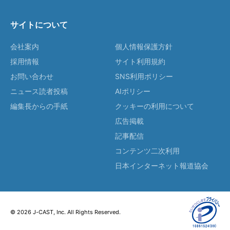
サイトについて
会社案内
個人情報保護方針
採用情報
サイト利用規約
お問い合わせ
SNS利用ポリシー
ニュース読者投稿
AIポリシー
編集長からの手紙
クッキーの利用について
広告掲載
記事配信
コンテンツ二次利用
日本インターネット報道協会
© 2026 J-CAST, Inc. All Rights Reserved.