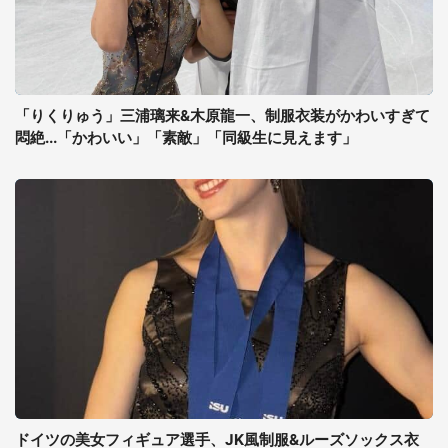
「りくりゅう」三浦璃来&木原龍一、制服衣装がかわいすぎて
悶絶...「かわいい」「素敵」「同級生に見えます」
ドイツの美女フィギュア選手、JK風制服&ルーズソックス衣