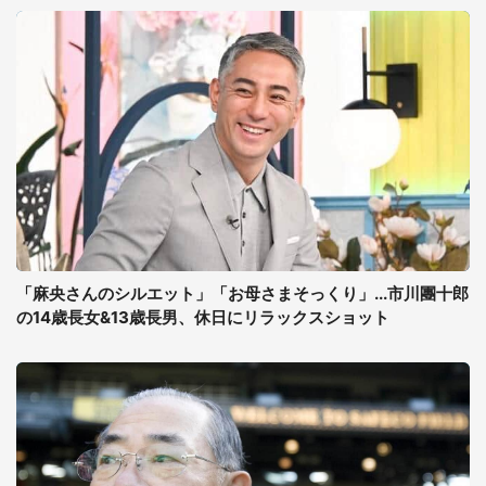
「麻央さんのシルエット」「お母さまそっくり」...市川團十郎
の14歳長女&13歳長男、休日にリラックスショット