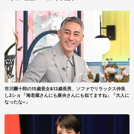
市川團十郎の15歳長女&13歳長男、ソファでリラックス仲良
し2ショ 「海老蔵さんにも麻央さんにも似てますね」「大人に
なったな~」