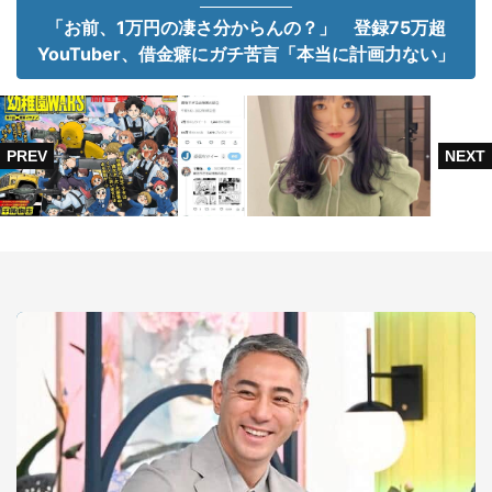
「お前、1万円の凄さ分からんの？」 登録75万超
YouTuber、借金癖にガチ苦言「本当に計画力ない」