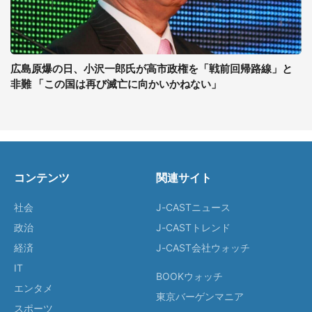
広島原爆の日、小沢一郎氏が高市政権を「戦前回帰路線」と
非難 「この国は再び滅亡に向かいかねない」
コンテンツ
関連サイト
社会
J-CASTニュース
政治
J-CASTトレンド
経済
J-CAST会社ウォッチ
IT
BOOKウォッチ
エンタメ
東京バーゲンマニア
スポーツ