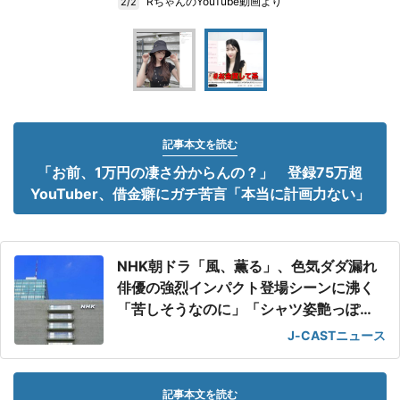
RちゃんのYouTube動画より
2/2
記事本文を読む
「お前、1万円の凄さ分からんの？」 登録75万超
YouTuber、借金癖にガチ苦言「本当に計画力ない」
NHK朝ドラ「風、薫る」、色気ダダ漏れ
俳優の強烈インパクト登場シーンに沸く
「苦しそうなのに」「シャツ姿艶っぽ
い」
J-CASTニュース
記事本文を読む