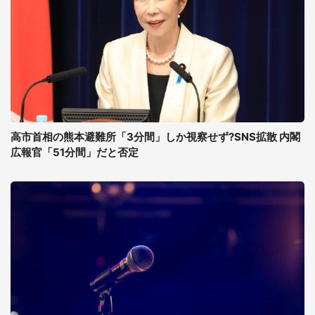
高市首相の熊本避難所「3分間」しか視察せず?SNS拡散 内閣
広報官「51分間」だと否定