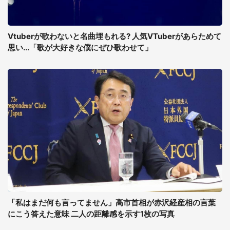
Vtuberが歌わないと名曲埋もれる? 人気VTuberがあらためて
思い...「歌が大好きな僕にぜひ歌わせて」
「私はまだ何も言ってません」高市首相が赤沢経産相の言葉
にこう答えた意味 二人の距離感を示す1枚の写真