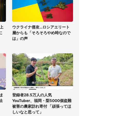
上
ウクライナ侵攻...ロシアエリート
に
層からも「そろそろやめ時なので
は」の声
ま
登録者28.5万人の人気
法
YouTuber、福岡・梨5000個盗難
被害の農家訪れ寄付 「頑張ってほ
しいなと思って」