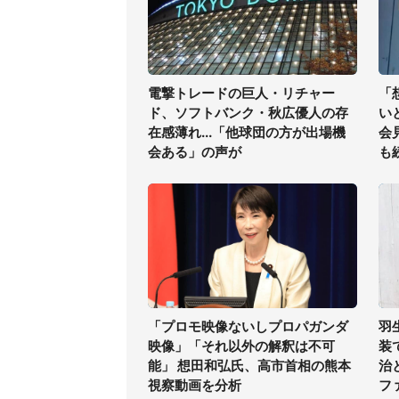
電撃トレードの巨人・リチャー
「
ド、ソフトバンク・秋広優人の存
い
在感薄れ...「他球団の方が出場機
会
会ある」の声が
も
「プロモ映像ないしプロパガンダ
羽
映像」「それ以外の解釈は不可
装
能」 想田和弘氏、高市首相の熊本
治
視察動画を分析
フ