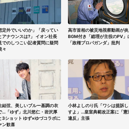
想定外でいいのか」「戻ってい
高市首相の被災地視察動画が炎
とアナウンスは?」 イオン社長
BGM付き「総理が主役のPV」
見でのしつこい記者質問に疑問
「政権プロパガンダ」批判
続々
生結弦、美しいブルー基調の衣
小林よしのり氏「ワシは提訴し
で...「ゆず」北川悠仁・岩沢厚
すよ」...皇室典範改正案に「憲
と3ショット ゆず×ゆづコラボに
違反」主張
ァン歓喜