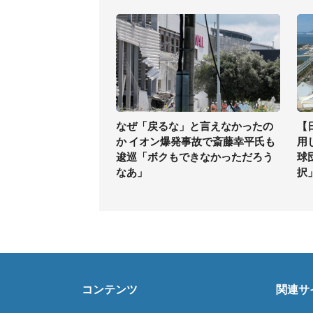
なぜ「戻るな」と言えなかったの
【
か イオン爆発事故で斎藤幸平氏も
用
逡巡「ボクもできなかっただろう
球
なあ」
択
コンテンツ
関連サ