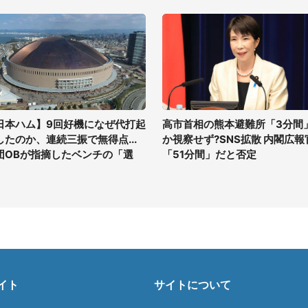
日本ハム】9回好機になぜ代打起
高市首相の熊本避難所「3分間
したのか、連続三振で無得点...
か視察せず?SNS拡散 内閣広報
団OBが指摘したベンチの「選
「51分間」だと否定
」
イト
サイトについて