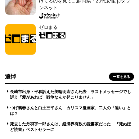
げてるのを見て...(静岡県・20代女性)|Jタウ
ンネット
ゼロまる
追悼
一覧を見る
長崎市出身・平和訴えた美輪明宏さん死去 ラストメッセージでも
訴え「愛があれば 戦争なんか起こりません」
つげ義春さんと白土三平さん カリスマ漫画家、二人の「違い」と
は？
死去した丹羽宇一郎さんは、経済界有数の読書家だった 『死ぬほ
ど読書』ベストセラーに