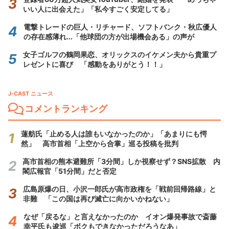
いい人に出会えた」「私今すごく安定してる」
電撃トレードの巨人・リチャード、ソフトバンク・秋広優人
の存在感薄れ...「他球団の方が出場機会ある」の声が
女子ゴルフの鶴岡果恋、オリックスのイケメン夫から貴重プ
レゼントに喜び 「感動をありがとう！！」
J-CAST ニュース
コメントランキング
蓮舫氏「止める人は誰もいなかったのか」「あまりにも愕
然」 高市首相「上空から合掌」巡る投稿を批判
高市首相の熊本避難所「3分間」しか視察せず？SNS拡散 内
閣広報官「51分間」だと否定
広島原爆の日、小沢一郎氏が高市政権を「戦前回帰路線」と
非難 「この国は再び滅亡に向かいかねない」
なぜ「戻るな」と言えなかったのか イオン爆発事故で斎藤
幸平氏も逡巡「ボクもできなかっただろうなあ」