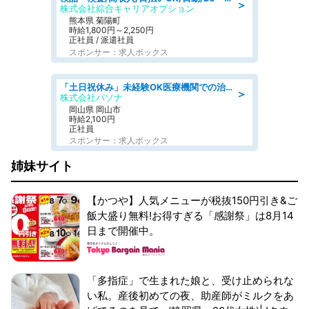
＞
株式会社綜合キャリアオプション
熊本県 菊陽町
時給1,800円～2,250円
正社員 / 派遣社員
スポンサー：求人ボックス
「土日祝休み」未経験OK医療機関での治験コーディネーターのお仕事
＞
株式会社パソナ
岡山県 岡山市
時給2,100円
正社員
スポンサー：求人ボックス
姉妹サイト
【かつや】人気メニューが税抜150円引き&ご
飯大盛り無料!お得すぎる「感謝祭」は8月14
日まで開催中。
「多指症」で生まれた娘と、受け止められな
い私。産後初めての夜、助産師がミルクをあ