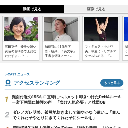
動画で見る
画像で見る
三田寛子、優雅な淡い
加藤茶の45歳年下
フィギュア・中井亜
制
黄色の着物姿で上品な
妻・綾菜、「美文字」
美、華麗にトリプルア
う
たたずまいで ...
手書き勉強ノート...
クセル決める 「...
一
J-CAST ニュース
アクセスランキング
もっと見る
顔面付近の155キロ直球にヘルメット叩きつけたDeNAルーキ
ー宮下朝陽に擁護の声 「負けん気必要」と球団OB
ダレノガレ明美、被災地炊き出しで細やかな心遣い...「並ん
でくれた子やとりにきてくれた子にシールを」
登録者60万超人気美女YouTuber、結婚を発表 「めっちゃ