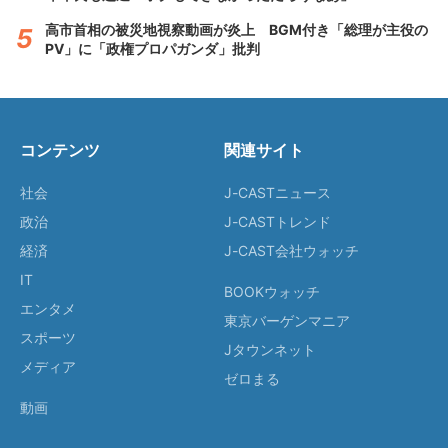
高市首相の被災地視察動画が炎上 BGM付き「総理が主役の
PV」に「政権プロパガンダ」批判
コンテンツ
関連サイト
社会
J-CASTニュース
政治
J-CASTトレンド
経済
J-CAST会社ウォッチ
IT
BOOKウォッチ
エンタメ
東京バーゲンマニア
スポーツ
Jタウンネット
メディア
ゼロまる
動画