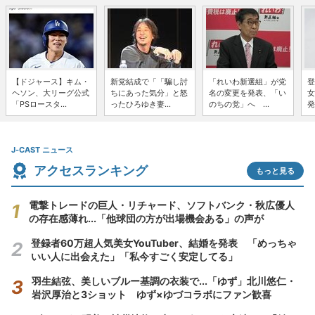
【ドジャース】キム・
新党結成で「「騙し討
「れいわ新選組」が党
登
ヘソン、大リーグ公式
ちにあった気分」と怒
名の変更を発表、「い
女
「PSロースタ...
ったひろゆき妻...
のちの党」へ ...
発
J-CAST ニュース
アクセスランキング
もっと見る
電撃トレードの巨人・リチャード、ソフトバンク・秋広優人
の存在感薄れ...「他球団の方が出場機会ある」の声が
登録者60万超人気美女YouTuber、結婚を発表 「めっちゃ
いい人に出会えた」「私今すごく安定してる」
羽生結弦、美しいブルー基調の衣装で...「ゆず」北川悠仁・
岩沢厚治と3ショット ゆず×ゆづコラボにファン歓喜