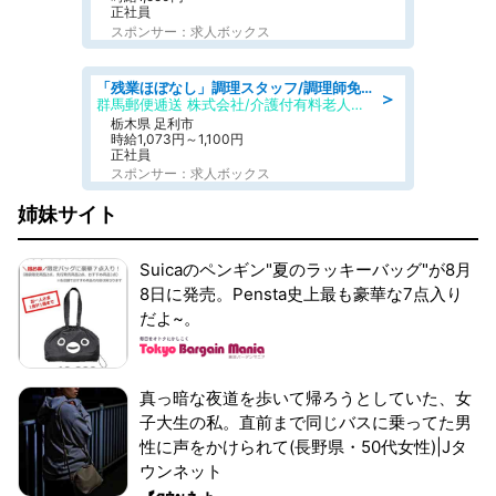
正社員
スポンサー：求人ボックス
「残業ほぼなし」調理スタッフ/調理師免許必須/正職員/日勤のみ/介護付き有料老人ホーム/社会保障完備
＞
群馬郵便逓送 株式会社/介護付有料老人ホーム ふる里
栃木県 足利市
時給1,073円～1,100円
正社員
スポンサー：求人ボックス
姉妹サイト
Suicaのペンギン"夏のラッキーバッグ"が8月
8日に発売。Pensta史上最も豪華な7点入り
だよ~。
真っ暗な夜道を歩いて帰ろうとしていた、女
子大生の私。直前まで同じバスに乗ってた男
性に声をかけられて(長野県・50代女性)|Jタ
ウンネット