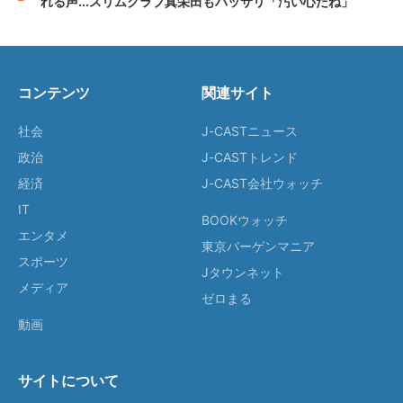
れる声...スリムクラブ真栄田もバッサリ「汚い心だね」
コンテンツ
関連サイト
社会
J-CASTニュース
政治
J-CASTトレンド
経済
J-CAST会社ウォッチ
IT
BOOKウォッチ
エンタメ
東京バーゲンマニア
スポーツ
Jタウンネット
メディア
ゼロまる
動画
サイトについて