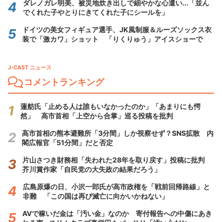
ダレノガレ明美、被災地炊き出しで細やかな心遣い...「並ん
でくれた子やとりにきてくれた子にシールを」
ドイツの美女フィギュア選手、JK風制服＆ルーズソックス衣
装で「激カワ」ショット 「りくりゅう」アイスショーで
J-CAST ニュース
コメントランキング
蓮舫氏「止める人は誰もいなかったのか」「あまりにも愕
然」 高市首相「上空から合掌」巡る投稿を批判
高市首相の熊本避難所「3分間」しか視察せず？SNS拡散 内
閣広報官「51分間」だと否定
片山さつき財務相「失われた28年を取り戻す」投稿に批判
芥川賞作家「自民党の大失政の結果だろう」
広島原爆の日、小沢一郎氏が高市政権を「戦前回帰路線」と
非難 「この国は再び滅亡に向かいかねない」
AVで稼いだ金は「汚い金」なのか 寄付報告への中傷にあき