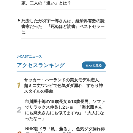
家、二人の「違い」とは？
死去した丹羽宇一郎さんは、経済界有数の読
書家だった 『死ぬほど読書』ベストセラー
に
J-CASTニュース
アクセスランキング
もっと見る
サッカー・ハーランドの美女モデル恋人、
超ミニ丈ワンピで色気ダダ漏れ すらり神
スタイルの美貌
市川團十郎の15歳長女＆13歳長男、ソファ
でリラックス仲良し2ショ 「海老蔵さん
にも麻央さんにも似てますね」「大人にな
ったな～」
NHK朝ドラ「風、薫る」、色気ダダ漏れ俳