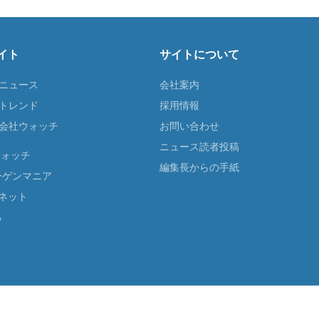
イト
サイトについて
Tニュース
会社案内
Tトレンド
採用情報
ST会社ウォッチ
お問い合わせ
ニュース読者投稿
ウォッチ
編集長からの手紙
ーゲンマニア
ネット
る