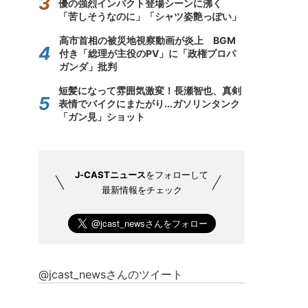
優の強烈インパクト登場シーンに沸く
「苦しそうなのに」「シャツ姿艶っぽい」
高市首相の被災地視察動画が炎上 BGM
付き「総理が主役のPV」に「政権プロパ
ガンダ」批判
短髪になって雰囲気激変！長瀬智也、真剣
表情でバイクにまたがり...ガソリンタンク
「ガン見」ショット
J-CASTニュース
をフォローして
最新情報をチェック
@jcast_newsさんのツイート