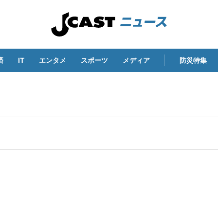
済
IT
エンタメ
スポーツ
メディア
防災特集