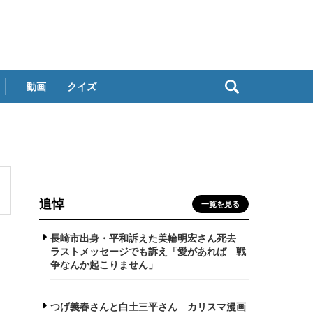
動画
クイズ
追悼
一覧を見る
長崎市出身・平和訴えた美輪明宏さん死去
ラストメッセージでも訴え「愛があれば 戦
争なんか起こりません」
つげ義春さんと白土三平さん カリスマ漫画