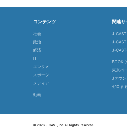
コンテンツ
関連サ
社会
J-CAS
政治
J-CAS
経済
J-CA
IT
BOOK
エンタメ
東京バ
スポーツ
Jタウン
メディア
ゼロま
動画
© 2026 J-CAST, Inc. All Rights Reserved.