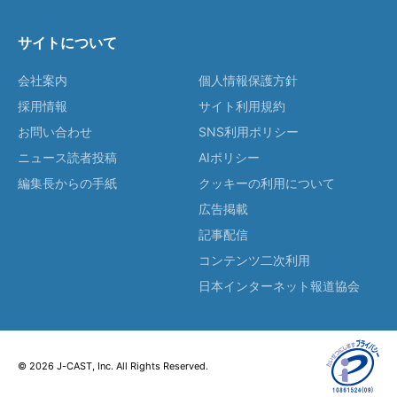
サイトについて
会社案内
個人情報保護方針
採用情報
サイト利用規約
お問い合わせ
SNS利用ポリシー
ニュース読者投稿
AIポリシー
編集長からの手紙
クッキーの利用について
広告掲載
記事配信
コンテンツ二次利用
日本インターネット報道協会
© 2026 J-CAST, Inc. All Rights Reserved.