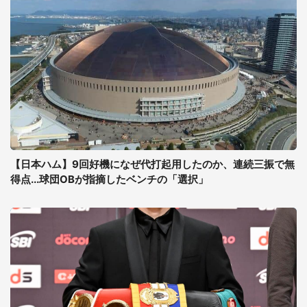
【日本ハム】9回好機になぜ代打起用したのか、連続三振で無
得点...球団OBが指摘したベンチの「選択」