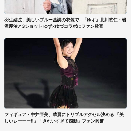
羽生結弦、美しいブルー基調の衣装で...「ゆず」北川悠仁・岩
沢厚治と3ショット ゆず×ゆづコラボにファン歓喜
フィギュア・中井亜美、華麗にトリプルアクセル決める 「美
しいぃーーー!!」「きれいすぎて感動」ファン興奮