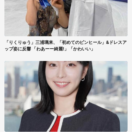
「りくりゅう」三浦璃来、「初めてのピンヒール」&ドレスア
ップ姿に反響 「わあーー綺麗!」「かわいい」