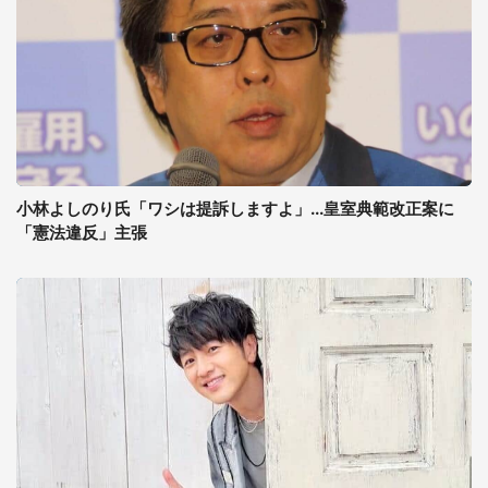
小林よしのり氏「ワシは提訴しますよ」...皇室典範改正案に
「憲法違反」主張