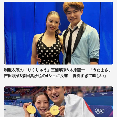
制服衣装の「りくりゅう」三浦璃来&木原龍一、「うたまさ」
吉田唄菜&森田真沙也の4ショに反響 「青春すぎて眩しい」