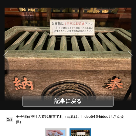
記事に戻る
王子稲荷神社の賽銭箱立て札（写真は、hideo54＠hideo54さん提
2/2
供）