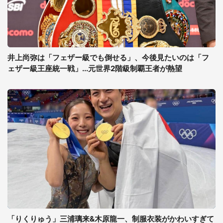
井上尚弥は「フェザー級でも倒せる」、今後見たいのは「フ
ェザー級王座統一戦」...元世界2階級制覇王者が熱望
「りくりゅう」三浦璃来&木原龍一、制服衣装がかわいすぎて