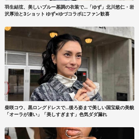
羽生結弦、美しいブルー基調の衣装で...「ゆず」北川悠仁・岩
沢厚治と3ショット ゆず×ゆづコラボにファン歓喜
柴咲コウ、黒ロングドレスで...後ろ姿まで美しい国宝級の美貌
「オーラが凄い」「美しすぎます」色気ダダ漏れ