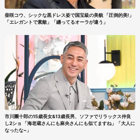
柴咲コウ、シックな黒ドレス姿で国宝級の美貌 「圧倒的美!」
「エレガントで素敵」「纏ってるオーラが違う」
市川團十郎の15歳長女&13歳長男、ソファでリラックス仲良
し2ショ 「海老蔵さんにも麻央さんにも似てますね」「大人に
なったな~」