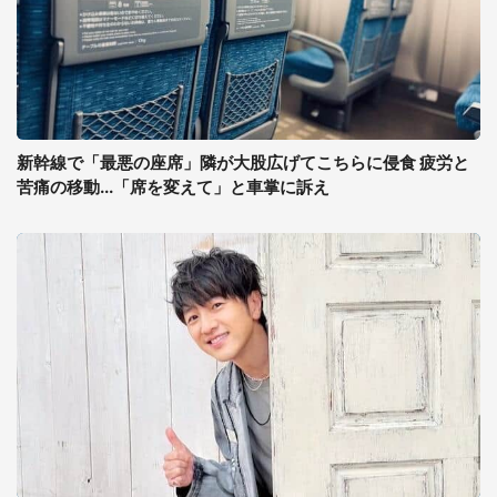
新幹線で「最悪の座席」隣が大股広げてこちらに侵食 疲労と
苦痛の移動...「席を変えて」と車掌に訴え