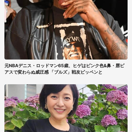
元NBAデニス・ロッドマン65歳、ヒゲはピンク色&鼻・唇ピ
アスで変わらぬ威圧感 「ブルズ」戦友ピッペンと