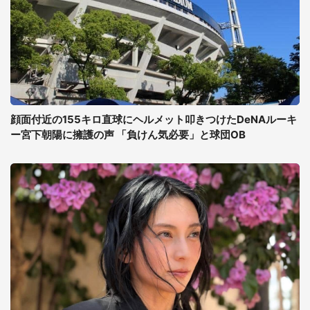
顔面付近の155キロ直球にヘルメット叩きつけたDeNAルーキ
ー宮下朝陽に擁護の声 「負けん気必要」と球団OB