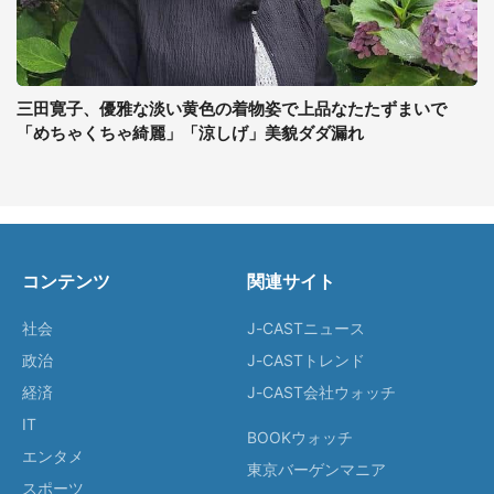
三田寛子、優雅な淡い黄色の着物姿で上品なたたずまいで
「めちゃくちゃ綺麗」「涼しげ」美貌ダダ漏れ
コンテンツ
関連サイト
社会
J-CASTニュース
政治
J-CASTトレンド
経済
J-CAST会社ウォッチ
IT
BOOKウォッチ
エンタメ
東京バーゲンマニア
スポーツ