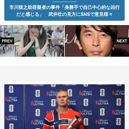
市川猿之助容疑者の事件「身勝手で自己中心的な凶行
だと感じる」 武井壮の見方にSNSで意見様々