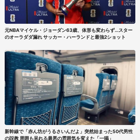
元NBAマイケル・ジョーダン63歳、体形も変わらず...スター
のオーラダダ漏れ サッカー・ハーランドと最強2ショット
新幹線で「赤ん坊がうるさいんだよ」突然始まった50代男性
の説教 周囲も呆れる最悪の雰囲気を変えた「一喝」