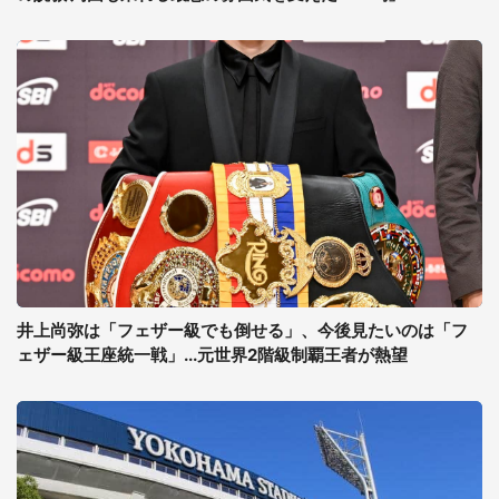
井上尚弥は「フェザー級でも倒せる」、今後見たいのは「フ
ェザー級王座統一戦」...元世界2階級制覇王者が熱望