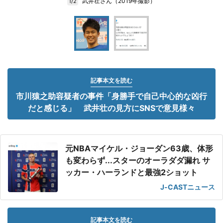
武井壮さん（2019年撮影）
1/2
記事本文を読む
市川猿之助容疑者の事件「身勝手で自己中心的な凶行
だと感じる」 武井壮の見方にSNSで意見様々
元NBAマイケル・ジョーダン63歳、体形
も変わらず...スターのオーラダダ漏れ サ
ッカー・ハーランドと最強2ショット
J-CASTニュース
記事本文を読む