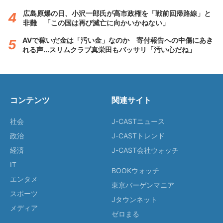
広島原爆の日、小沢一郎氏が高市政権を「戦前回帰路線」と
非難 「この国は再び滅亡に向かいかねない」
AVで稼いだ金は「汚い金」なのか 寄付報告への中傷にあき
れる声...スリムクラブ真栄田もバッサリ「汚い心だね」
コンテンツ
関連サイト
社会
J-CASTニュース
政治
J-CASTトレンド
経済
J-CAST会社ウォッチ
IT
BOOKウォッチ
エンタメ
東京バーゲンマニア
スポーツ
Jタウンネット
メディア
ゼロまる