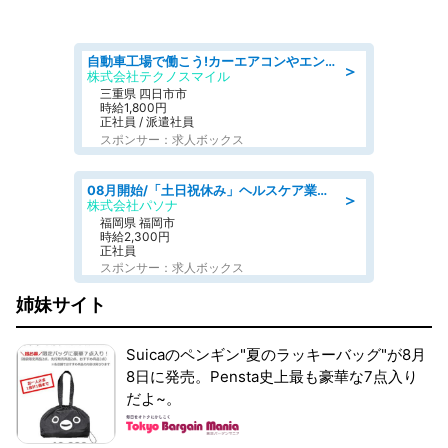
自動車工場で働こう!カーエアコンやエンジンの製造・加工業務/寮完備 denso aichi
＞
株式会社テクノスマイル
三重県 四日市市
時給1,800円
正社員 / 派遣社員
スポンサー：求人ボックス
08月開始/「土日祝休み」ヘルスケア業界の産業保健師/高時給/未経験OK/要資格:保健師、正看護師
＞
株式会社パソナ
福岡県 福岡市
時給2,300円
正社員
スポンサー：求人ボックス
姉妹サイト
Suicaのペンギン"夏のラッキーバッグ"が8月
8日に発売。Pensta史上最も豪華な7点入り
だよ~。