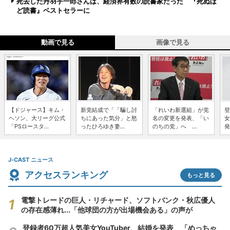
死去した丹羽宇一郎さんは、経済界有数の読書家だった 『死ぬほ
ど読書』ベストセラーに
動画で見る
画像で見る
【ドジャース】キム・
新党結成で「「騙し討
「れいわ新選組」が党
登
ヘソン、大リーグ公式
ちにあった気分」と怒
名の変更を発表、「い
女
「PSロースタ...
ったひろゆき妻...
のちの党」へ ...
発
J-CAST ニュース
アクセスランキング
もっと見る
電撃トレードの巨人・リチャード、ソフトバンク・秋広優人
の存在感薄れ...「他球団の方が出場機会ある」の声が
登録者60万超人気美女YouTuber、結婚を発表 「めっちゃ