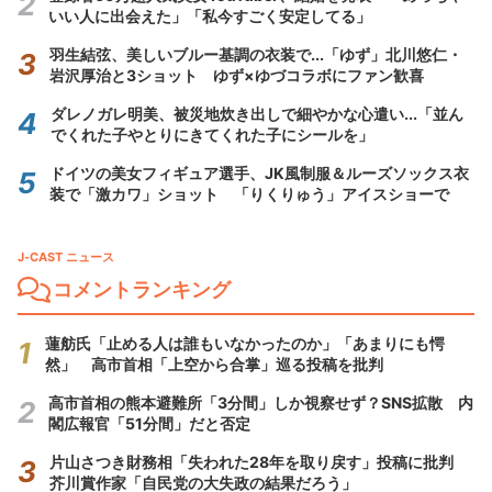
いい人に出会えた」「私今すごく安定してる」
羽生結弦、美しいブルー基調の衣装で...「ゆず」北川悠仁・
岩沢厚治と3ショット ゆず×ゆづコラボにファン歓喜
ダレノガレ明美、被災地炊き出しで細やかな心遣い...「並ん
でくれた子やとりにきてくれた子にシールを」
ドイツの美女フィギュア選手、JK風制服＆ルーズソックス衣
装で「激カワ」ショット 「りくりゅう」アイスショーで
J-CAST ニュース
コメントランキング
蓮舫氏「止める人は誰もいなかったのか」「あまりにも愕
然」 高市首相「上空から合掌」巡る投稿を批判
高市首相の熊本避難所「3分間」しか視察せず？SNS拡散 内
閣広報官「51分間」だと否定
片山さつき財務相「失われた28年を取り戻す」投稿に批判
芥川賞作家「自民党の大失政の結果だろう」