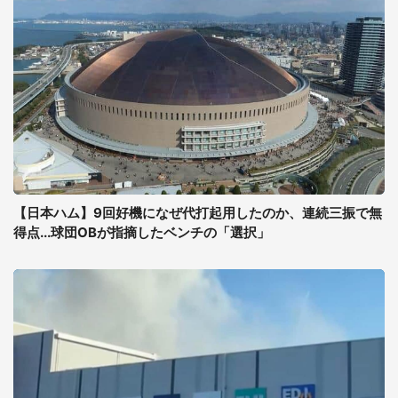
【日本ハム】9回好機になぜ代打起用したのか、連続三振で無
得点...球団OBが指摘したベンチの「選択」