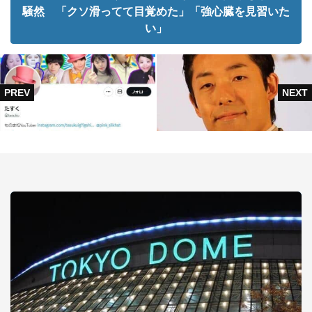
騒然 「クソ滑ってて目覚めた」「強心臓を見習いた
い」