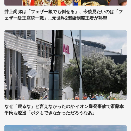
井上尚弥は「フェザー級でも倒せる」、今後見たいのは「フ
ェザー級王座統一戦」...元世界2階級制覇王者が熱望
なぜ「戻るな」と言えなかったのか イオン爆発事故で斎藤幸
平氏も逡巡「ボクもできなかっただろうなあ」