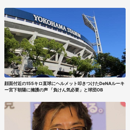
顔面付近の155キロ直球にヘルメット叩きつけたDeNAルーキ
ー宮下朝陽に擁護の声 「負けん気必要」と球団OB