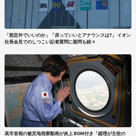
「想定外でいいのか」「戻っていいとアナウンスは?」 イオン
社長会見でのしつこい記者質問に疑問も続々
高市首相の被災地視察動画が炎上 BGM付き「総理が主役の