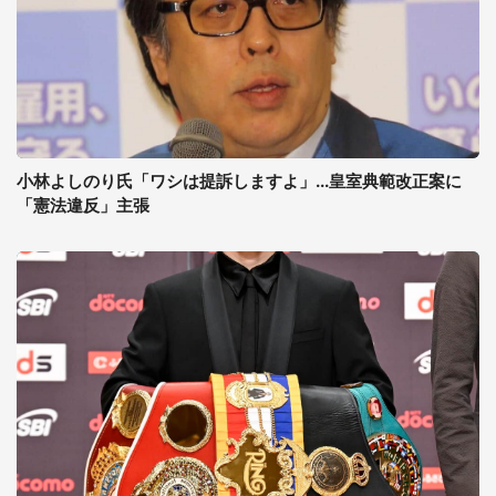
小林よしのり氏「ワシは提訴しますよ」...皇室典範改正案に
「憲法違反」主張