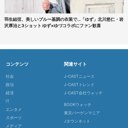
羽生結弦、美しいブルー基調の衣装で...「ゆず」北川悠仁・岩
沢厚治と3ショット ゆず×ゆづコラボにファン歓喜
コンテンツ
関連サイト
社会
J-CASTニュース
政治
J-CASTトレンド
経済
J-CAST会社ウォッチ
IT
BOOKウォッチ
エンタメ
東京バーゲンマニア
スポーツ
Jタウンネット
メディア