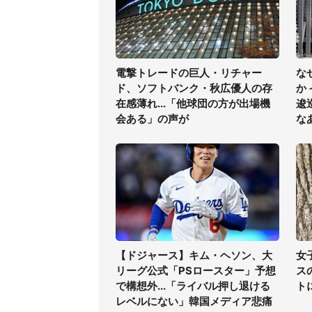
電撃トレードの巨人・リチャー
な
ド、ソフトバンク・秋広優人の存
か
在感薄れ...「他球団の方が出場機
逡
会ある」の声が
な
【ドジャース】キム・ヘソン、大
女
リーグ公式「PSロースター」予想
ス
で構想外...「ライバル押し退ける
ト
レベルにない」韓国メディア悲痛