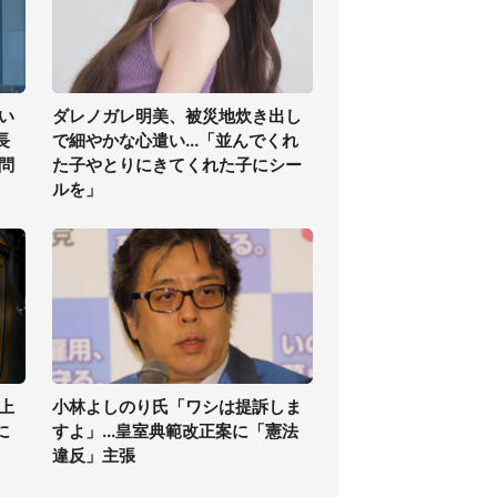
い
ダレノガレ明美、被災地炊き出し
長
で細やかな心遣い...「並んでくれ
問
た子やとりにきてくれた子にシー
ルを」
上
小林よしのり氏「ワシは提訴しま
に
すよ」...皇室典範改正案に「憲法
違反」主張