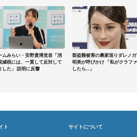
ームみらい・安野貴博党首「消
梨盗難被害の農家巡りダレノガ
税減税には、一貫して反対して
明美が呼びかけ 「私がクラフ
ました」 説明に反響
したら...」
イト
サイトについて