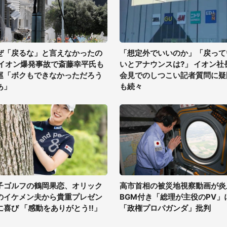
ぜ「戻るな」と言えなかったの
「想定外でいいのか」「戻って
 イオン爆発事故で斎藤幸平氏も
いとアナウンスは?」 イオン社
巡「ボクもできなかっただろう
会見でのしつこい記者質問に疑
あ」
も続々
子ゴルフの鶴岡果恋、オリック
高市首相の被災地視察動画が炎
のイケメン夫から貴重プレゼン
BGM付き「総理が主役のPV」
に喜び 「感動をありがとう!!」
「政権プロパガンダ」批判