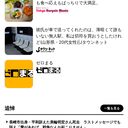
も食べ応えもばっちりで大満足。
彼氏が車で送ってくれたのは、薄暗くて誰も
いない無人駅。私は切符を買おうとしたけれ
ど(山形県・20代女性)|Jタウンネット
ゼロまる
追悼
一覧を見る
長崎市出身・平和訴えた美輪明宏さん死去 ラストメッセージでも
訴え「愛があれば 戦争なんか起こりません」