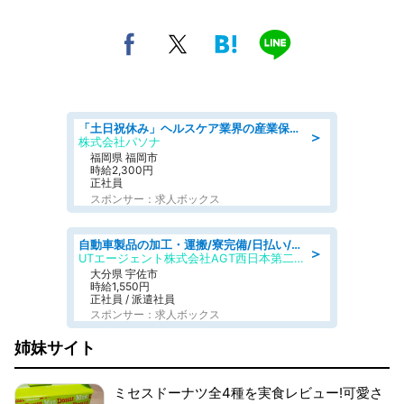
「土日祝休み」ヘルスケア業界の産業保健師/高時給/未経験OK/要資格:保健師、正看護師
＞
株式会社パソナ
福岡県 福岡市
時給2,300円
正社員
スポンサー：求人ボックス
自動車製品の加工・運搬/寮完備/日払い/工場・製造
＞
UTエージェント株式会社AGT西日本第二CU
大分県 宇佐市
時給1,550円
正社員 / 派遣社員
スポンサー：求人ボックス
姉妹サイト
ミセスドーナツ全4種を実食レビュー!可愛さ