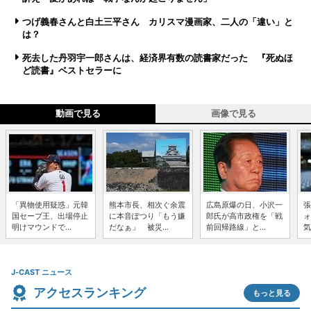
つげ義春さんと白土三平さん カリスマ漫画家、二人の「違い」と
は？
死去した丹羽宇一郎さんは、経済界有数の読書家だった 『死ぬほ
ど読書』ベストセラーに
動画で見る
画像で見る
「異物使用疑惑」元韓
熊本市長、相次ぐ余震
広島原爆の日、小沢一
張
国セーブ王、出場停止
に本音ぽつり「もう嫌
郎氏が高市政権を「戦
ォ
明けマウンドで...
だなぁ」 被災...
前回帰路線」と...
気
J-CAST ニュース
アクセスランキング
もっと見る