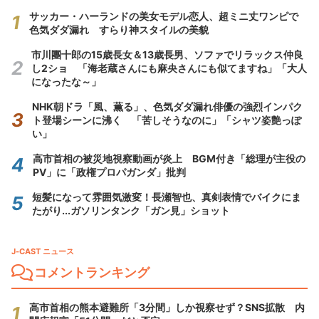
サッカー・ハーランドの美女モデル恋人、超ミニ丈ワンピで
色気ダダ漏れ すらり神スタイルの美貌
市川團十郎の15歳長女＆13歳長男、ソファでリラックス仲良
し2ショ 「海老蔵さんにも麻央さんにも似てますね」「大人
になったな～」
NHK朝ドラ「風、薫る」、色気ダダ漏れ俳優の強烈インパク
ト登場シーンに沸く 「苦しそうなのに」「シャツ姿艶っぽ
い」
高市首相の被災地視察動画が炎上 BGM付き「総理が主役の
PV」に「政権プロパガンダ」批判
短髪になって雰囲気激変！長瀬智也、真剣表情でバイクにま
たがり...ガソリンタンク「ガン見」ショット
J-CAST ニュース
コメントランキング
高市首相の熊本避難所「3分間」しか視察せず？SNS拡散 内