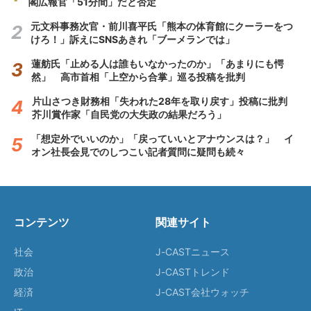
閣広報官「51分間」だと否定
元文科事務次官・前川喜平氏「熊本の体育館にクーラーをつ
けろ！」訴えにSNSあきれ「ブーメランでは」
蓮舫氏「止める人は誰もいなかったのか」「あまりにも愕
然」 高市首相「上空から合掌」巡る投稿を批判
片山さつき財務相「失われた28年を取り戻す」投稿に批判
芥川賞作家「自民党の大失政の結果だろう」
「想定外でいいのか」「戻っていいとアナウンスは？」 イ
オン社長会見でのしつこい記者質問に疑問も続々
コンテンツ
関連サイト
社会
J-CASTニュース
政治
J-CASTトレンド
経済
J-CAST会社ウォッチ