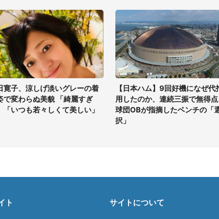
田寛子、涼しげ淡いグレーの着
【日本ハム】9回好機になぜ代
姿で変わらぬ美貌 「綺麗すぎ
用したのか、連続三振で無得点..
」「いつも若々しくて美しい」
球団OBが指摘したベンチの「
択」
イト
サイトについて