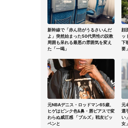
新幹線で「赤ん坊がうるさいんだ
顔
よ」突然始まった50代男性の説教
ッ
周囲も呆れる最悪の雰囲気を変え
下
た「一喝」
要
元NBAデニス・ロッドマン65歳、
元
ヒゲはピンク色&鼻・唇ピアスで変
選
わらぬ威圧感 「ブルズ」戦友ピッ
い
ペンと
女