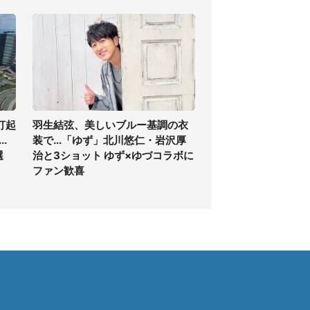
打起
羽生結弦、美しいブルー基調の衣
.
装で...「ゆず」北川悠仁・岩沢厚
選
治と3ショット ゆず×ゆづコラボに
ファン歓喜