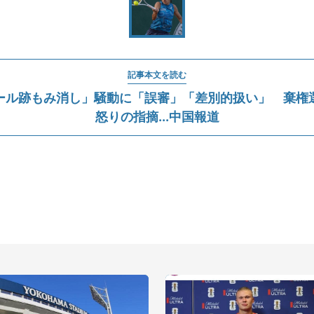
記事本文を読む
ール跡もみ消し」騒動に「誤審」「差別的扱い」 棄権
怒りの指摘...中国報道