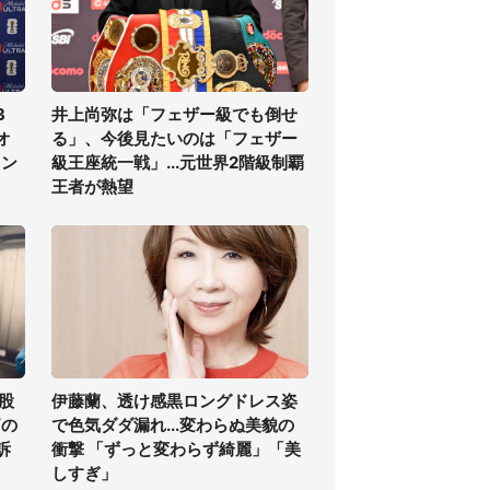
3
井上尚弥は「フェザー級でも倒せ
オ
る」、今後見たいのは「フェザー
ラン
級王座統一戦」...元世界2階級制覇
王者が熱望
股
伊藤蘭、透け感黒ロングドレス姿
痛の
で色気ダダ漏れ...変わらぬ美貌の
訴
衝撃 「ずっと変わらず綺麗」「美
しすぎ」