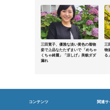
三田寛子、優雅な淡い黄色の着物
三
姿で上品なたたずまいで 「めちゃ
物
くちゃ綺麗」「涼しげ」美貌ダダ
る
漏れ
コンテンツ
関連サ