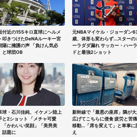
面付近の155キロ直球にヘルメ
元NBAマイケル・ジョーダン6
ト叩きつけたDeNAルーキー宮
歳、体形も変わらず...スターの
朝陽に擁護の声 「負けん気必
ーラダダ漏れ サッカー・ハー
」と球団OB
ドと最強2ショット
卓球・石川佳純、イケメン陸上
新幹線で「最悪の座席」隣が大
手と2ショット 「メチャ可愛
広げてこちらに侵食 疲労と苦
」「かわいい笑顔」「美男美
移動...「席を変えて」と車掌に
」話題に
え