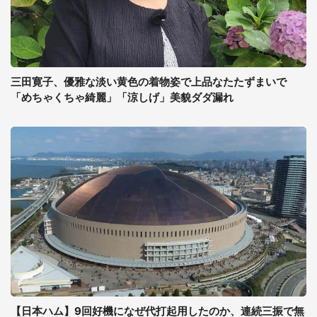
三田寛子、優雅な淡い黄色の着物姿で上品なたたずまいで
「めちゃくちゃ綺麗」「涼しげ」美貌ダダ漏れ
【日本ハム】9回好機になぜ代打起用したのか、連続三振で無