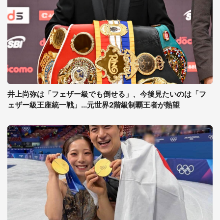
井上尚弥は「フェザー級でも倒せる」、今後見たいのは「フ
ェザー級王座統一戦」...元世界2階級制覇王者が熱望