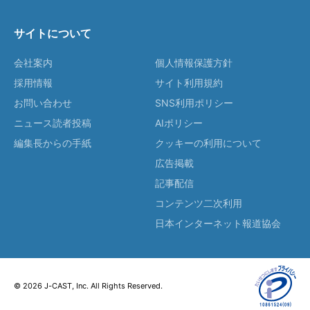
サイトについて
会社案内
個人情報保護方針
採用情報
サイト利用規約
お問い合わせ
SNS利用ポリシー
ニュース読者投稿
AIポリシー
編集長からの手紙
クッキーの利用について
広告掲載
記事配信
コンテンツ二次利用
日本インターネット報道協会
© 2026 J-CAST, Inc. All Rights Reserved.