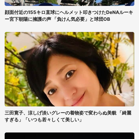
顔面付近の155キロ直球にヘルメット叩きつけたDeNAルーキ
ー宮下朝陽に擁護の声 「負けん気必要」と球団OB
三田寛子、涼しげ淡いグレーの着物姿で変わらぬ美貌 「綺麗
すぎる」「いつも若々しくて美しい」