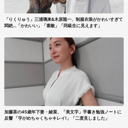
「りくりゅう」三浦璃来&木原龍一、制服衣装がかわいすぎて
悶絶...「かわいい」「素敵」「同級生に見えます」
加藤茶の45歳年下妻・綾菜、「美文字」手書き勉強ノートに
反響 「字がめちゃくちゃキレイ!」「二度見しました」