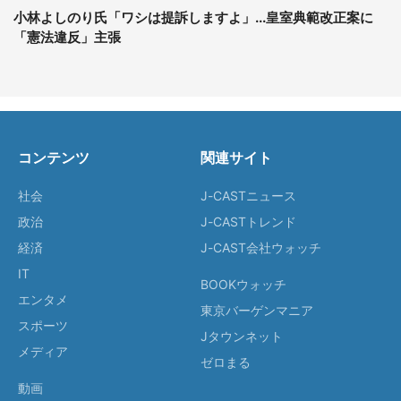
小林よしのり氏「ワシは提訴しますよ」...皇室典範改正案に
「憲法違反」主張
コンテンツ
関連サイト
社会
J-CASTニュース
政治
J-CASTトレンド
経済
J-CAST会社ウォッチ
IT
BOOKウォッチ
エンタメ
東京バーゲンマニア
スポーツ
Jタウンネット
メディア
ゼロまる
動画