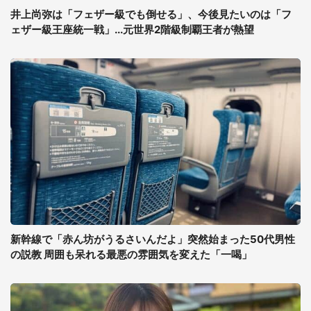
井上尚弥は「フェザー級でも倒せる」、今後見たいのは「フ
ェザー級王座統一戦」...元世界2階級制覇王者が熱望
新幹線で「赤ん坊がうるさいんだよ」突然始まった50代男性
の説教 周囲も呆れる最悪の雰囲気を変えた「一喝」