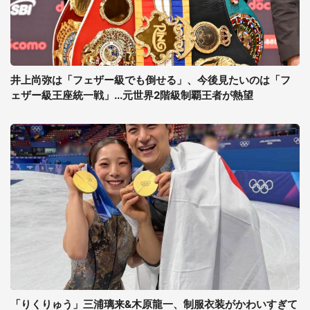
井上尚弥は「フェザー級でも倒せる」、今後見たいのは「フ
ェザー級王座統一戦」...元世界2階級制覇王者が熱望
「りくりゅう」三浦璃来&木原龍一、制服衣装がかわいすぎて