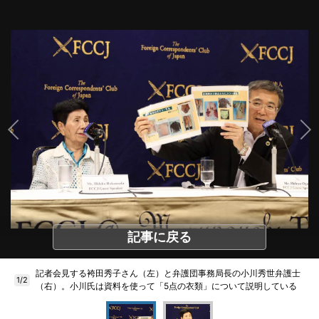
記事に戻る
記者会見する袴田秀子さん（左）と弁護団事務局長の小川秀世弁護士
1/2
（右）。小川氏は資料を使って「5点の衣類」について説明している