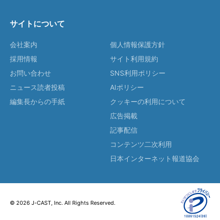
サイトについて
会社案内
個人情報保護方針
採用情報
サイト利用規約
お問い合わせ
SNS利用ポリシー
ニュース読者投稿
AIポリシー
編集長からの手紙
クッキーの利用について
広告掲載
記事配信
コンテンツ二次利用
日本インターネット報道協会
© 2026 J-CAST, Inc. All Rights Reserved.