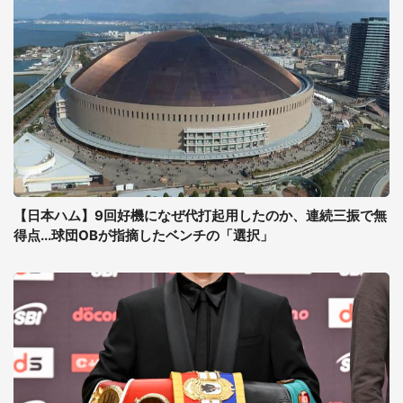
【日本ハム】9回好機になぜ代打起用したのか、連続三振で無
得点...球団OBが指摘したベンチの「選択」