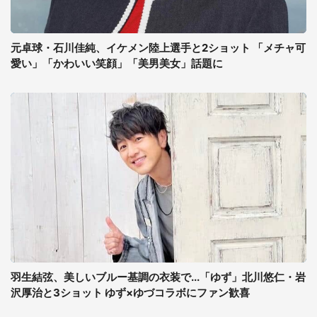
元卓球・石川佳純、イケメン陸上選手と2ショット 「メチャ可
愛い」「かわいい笑顔」「美男美女」話題に
羽生結弦、美しいブルー基調の衣装で...「ゆず」北川悠仁・岩
沢厚治と3ショット ゆず×ゆづコラボにファン歓喜