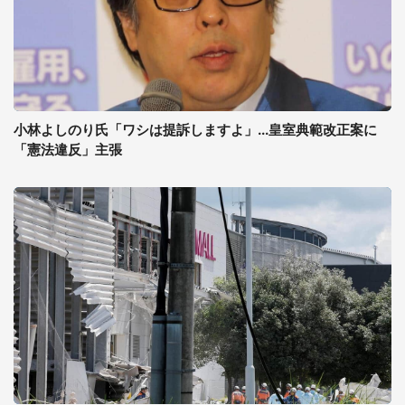
小林よしのり氏「ワシは提訴しますよ」...皇室典範改正案に
「憲法違反」主張