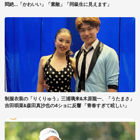
悶絶...「かわいい」「素敵」「同級生に見えます」
制服衣装の「りくりゅう」三浦璃来&木原龍一、「うたまさ」
吉田唄菜&森田真沙也の4ショに反響 「青春すぎて眩しい」