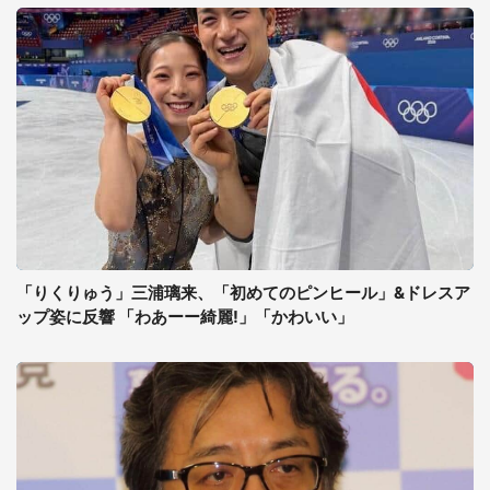
「りくりゅう」三浦璃来、「初めてのピンヒール」&ドレスア
ップ姿に反響 「わあーー綺麗!」「かわいい」