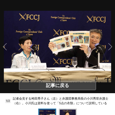
記事に戻る
記者会見する袴田秀子さん（左）と弁護団事務局長の小川秀世弁護士
1/2
（右）。小川氏は資料を使って「5点の衣類」について説明している