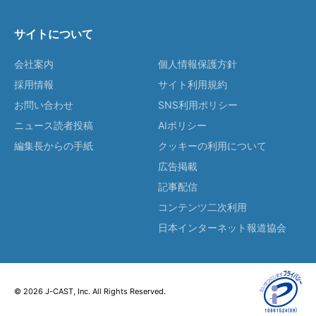
サイトについて
会社案内
個人情報保護方針
採用情報
サイト利用規約
お問い合わせ
SNS利用ポリシー
ニュース読者投稿
AIポリシー
編集長からの手紙
クッキーの利用について
広告掲載
記事配信
コンテンツ二次利用
日本インターネット報道協会
© 2026 J-CAST, Inc. All Rights Reserved.