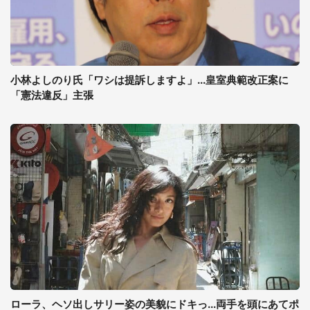
小林よしのり氏「ワシは提訴しますよ」...皇室典範改正案に
「憲法違反」主張
ローラ、ヘソ出しサリー姿の美貌にドキっ...両手を頭にあてポ