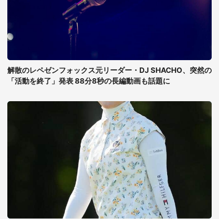
解散のレペゼンフォックス元リーダー・DJ SHACHO、突然の
「活動を終了」発表 88分8秒の長編動画も話題に