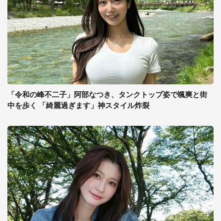
「令和の峰不二子」阿部なつき、タンクトップ姿で颯爽と街
中を歩く 「綺麗過ぎます」神スタイル炸裂