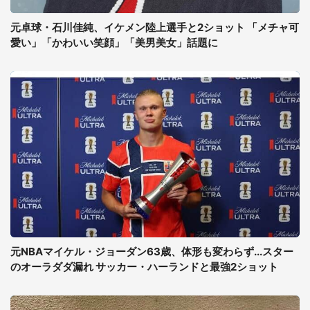
元卓球・石川佳純、イケメン陸上選手と2ショット 「メチャ可
愛い」「かわいい笑顔」「美男美女」話題に
元NBAマイケル・ジョーダン63歳、体形も変わらず...スター
のオーラダダ漏れ サッカー・ハーランドと最強2ショット