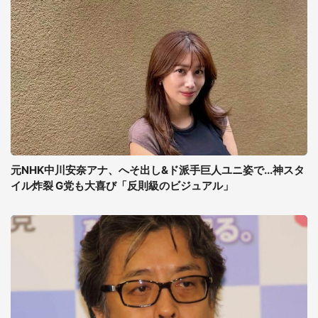
元NHK中川安奈アナ、へそ出し&ド派手巨人ユニ姿で...神スタ
イル炸裂 G党も大喜び「反則級のビジュアル」