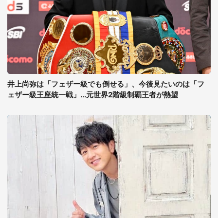
井上尚弥は「フェザー級でも倒せる」、今後見たいのは「フ
ェザー級王座統一戦」...元世界2階級制覇王者が熱望