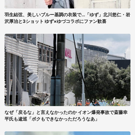
羽生結弦、美しいブルー基調の衣装で...「ゆず」北川悠仁・岩
沢厚治と3ショット ゆず×ゆづコラボにファン歓喜
なぜ「戻るな」と言えなかったのか イオン爆発事故で斎藤幸
平氏も逡巡「ボクもできなかっただろうなあ」