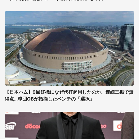
【日本ハム】9回好機になぜ代打起用したのか、連続三振で無
得点...球団OBが指摘したベンチの「選択」