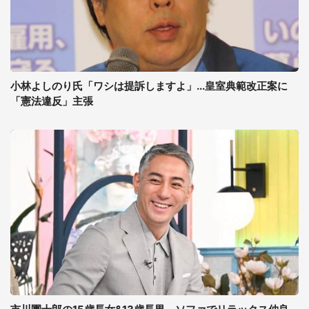
小林よしのり氏「ワシは提訴しますよ」...皇室典範改正案に
「憲法違反」主張