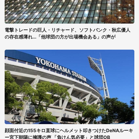
電撃トレードの巨人・リチャード、ソフトバンク・秋広優人
の存在感薄れ...「他球団の方が出場機会ある」の声が
顔面付近の155キロ直球にヘルメット叩きつけたDeNAルーキ
ー宮下朝陽に擁護の声 「負けん気必要」と球団OB