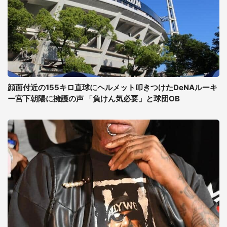
顔面付近の155キロ直球にヘルメット叩きつけたDeNAルーキ
ー宮下朝陽に擁護の声 「負けん気必要」と球団OB