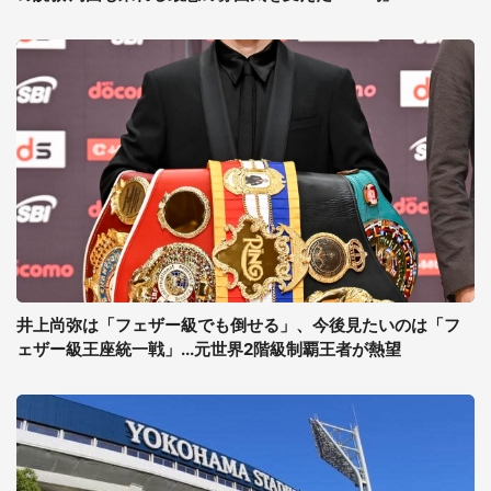
井上尚弥は「フェザー級でも倒せる」、今後見たいのは「フ
ェザー級王座統一戦」...元世界2階級制覇王者が熱望