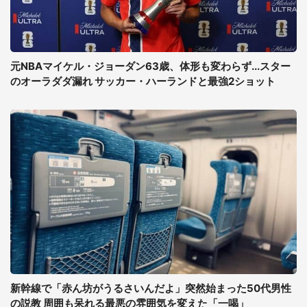
元NBAマイケル・ジョーダン63歳、体形も変わらず...スター
のオーラダダ漏れ サッカー・ハーランドと最強2ショット
新幹線で「赤ん坊がうるさいんだよ」突然始まった50代男性
の説教 周囲も呆れる最悪の雰囲気を変えた「一喝」