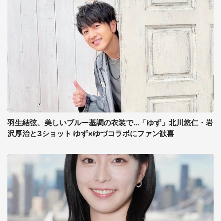
羽生結弦、美しいブルー基調の衣装で...「ゆず」北川悠仁・岩
沢厚治と3ショット ゆず×ゆづコラボにファン歓喜