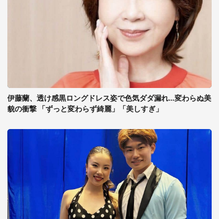
伊藤蘭、透け感黒ロングドレス姿で色気ダダ漏れ...変わらぬ美
貌の衝撃 「ずっと変わらず綺麗」「美しすぎ」