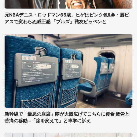
元NBAデニス・ロッドマン65歳、ヒゲはピンク色&鼻・唇ピ
アスで変わらぬ威圧感 「ブルズ」戦友ピッペンと
新幹線で「最悪の座席」隣が大股広げてこちらに侵食 疲労と
苦痛の移動...「席を変えて」と車掌に訴え