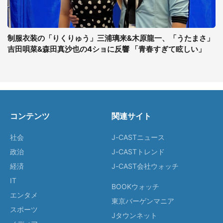
制服衣装の「りくりゅう」三浦璃来&木原龍一、「うたまさ」
吉田唄菜&森田真沙也の4ショに反響 「青春すぎて眩しい」
コンテンツ
関連サイト
社会
J-CASTニュース
政治
J-CASTトレンド
経済
J-CAST会社ウォッチ
IT
BOOKウォッチ
エンタメ
東京バーゲンマニア
スポーツ
Jタウンネット