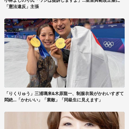
小林よしのり氏「ワシは提訴しますよ」...皇室典範改正案に
「憲法違反」主張
「りくりゅう」三浦璃来&木原龍一、制服衣装がかわいすぎて
悶絶...「かわいい」「素敵」「同級生に見えます」