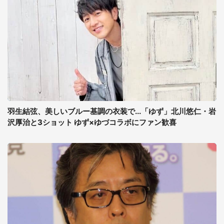
羽生結弦、美しいブルー基調の衣装で...「ゆず」北川悠仁・岩
沢厚治と3ショット ゆず×ゆづコラボにファン歓喜