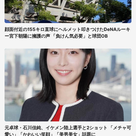
顔面付近の155キロ直球にヘルメット叩きつけたDeNAルーキ
ー宮下朝陽に擁護の声 「負けん気必要」と球団OB
元卓球・石川佳純、イケメン陸上選手と2ショット 「メチャ可
愛い」「かわいい笑顔」「美男美女」話題に