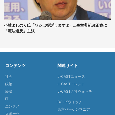
小林よしのり氏「ワシは提訴しますよ」...皇室典範改正案に
「憲法違反」主張
コンテンツ
関連サイト
社会
J-CASTニュース
政治
J-CASTトレンド
経済
J-CAST会社ウォッチ
IT
BOOKウォッチ
エンタメ
東京バーゲンマニア
スポーツ