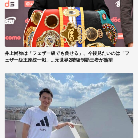
井上尚弥は「フェザー級でも倒せる」、今後見たいのは「フ
ェザー級王座統一戦」...元世界2階級制覇王者が熱望