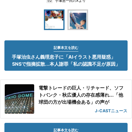
手塚憲一氏のXより
1/2
記事本文を読む
手塚治虫さん義理息子に「AIイラスト悪用疑惑」
SNSで指摘拡散...本人謝罪「私の認識不足が原因」
電撃トレードの巨人・リチャード、ソフ
トバンク・秋広優人の存在感薄れ...「他
球団の方が出場機会ある」の声が
J-CASTニュース
記事本文を読む