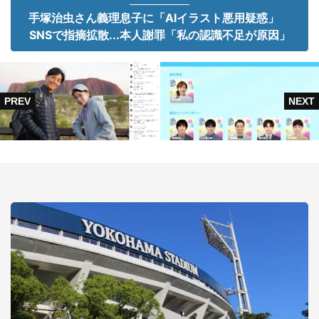
手塚治虫さん義理息子に「AIイラスト悪用疑惑」
SNSで指摘拡散...本人謝罪「私の認識不足が原因」