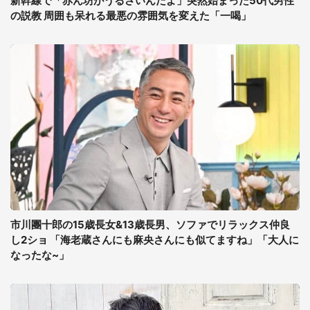
新幹線で「赤ん坊がうるさいんだよ」突然始まった50代男性
の説教 周囲も呆れる最悪の雰囲気を変えた「一喝」
市川團十郎の15歳長女&13歳長男、ソファでリラックス仲良
し2ショ 「海老蔵さんにも麻央さんにも似てますね」「大人に
なったな~」