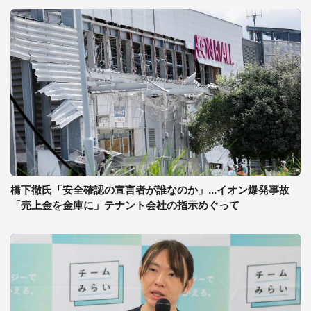
橋下徹氏「安全確認の宣言者が誰なのか」...イオン爆発事故
「売上金を金庫に」テナント会社の指示めぐって