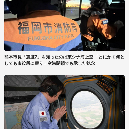
熊本市長「震度7」を知ったのは東シナ海上空 「とにかく何と
しても市役所に戻り」空港閉鎖でも示した執念