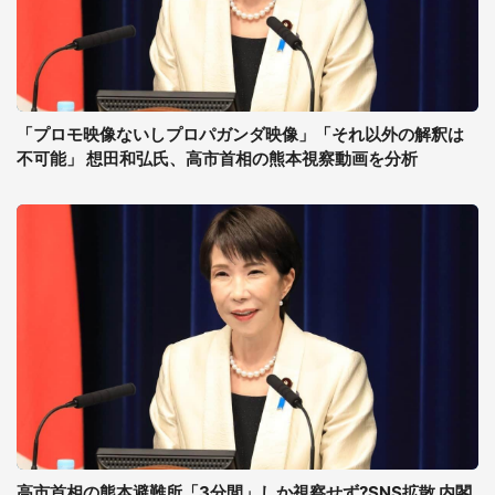
「プロモ映像ないしプロパガンダ映像」「それ以外の解釈は
不可能」 想田和弘氏、高市首相の熊本視察動画を分析
高市首相の熊本避難所「3分間」しか視察せず?SNS拡散 内閣