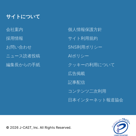
サイトについて
会社案内
個人情報保護方針
採用情報
サイト利用規約
お問い合わせ
SNS利用ポリシー
ニュース読者投稿
AIポリシー
編集長からの手紙
クッキーの利用について
広告掲載
記事配信
コンテンツ二次利用
日本インターネット報道協会
© 2026 J-CAST, Inc. All Rights Reserved.