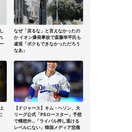
し
なぜ「戻るな」と言えなかったの
れ
か イオン爆発事故で斎藤幸平氏も
ー
逡巡「ボクもできなかっただろう
なあ」
上
【ドジャース】キム・ヘソン、大
に
リーグ公式「PSロースター」予想
で構想外...「ライバル押し退ける
レベルにない」韓国メディア悲痛