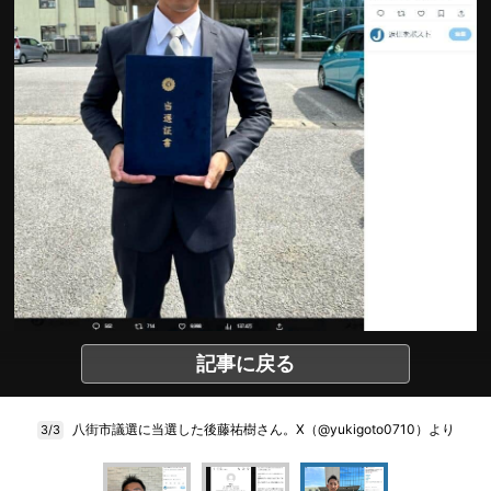
記事に戻る
八街市議選に当選した後藤祐樹さん。X（@yukigoto0710）より
3/3