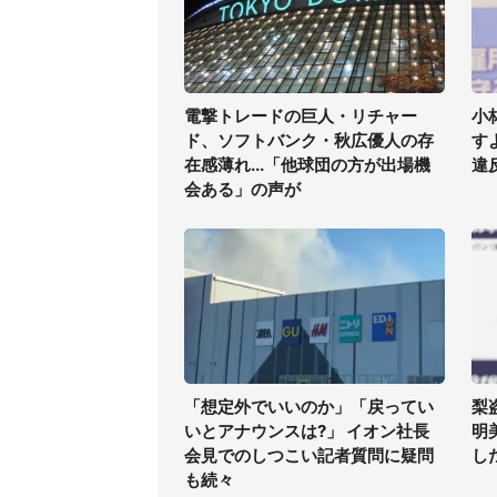
電撃トレードの巨人・リチャー
小
ド、ソフトバンク・秋広優人の存
す
在感薄れ...「他球団の方が出場機
違
会ある」の声が
「想定外でいいのか」「戻ってい
梨
いとアナウンスは?」 イオン社長
明
会見でのしつこい記者質問に疑問
した
も続々