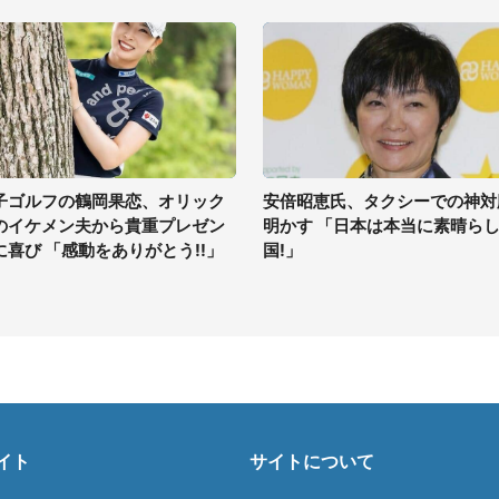
子ゴルフの鶴岡果恋、オリック
安倍昭恵氏、タクシーでの神対
のイケメン夫から貴重プレゼン
明かす 「日本は本当に素晴ら
に喜び 「感動をありがとう!!」
国!」
イト
サイトについて