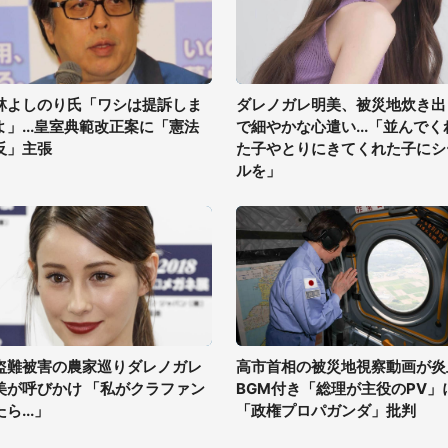
林よしのり氏「ワシは提訴しま
ダレノガレ明美、被災地炊き出
よ」...皇室典範改正案に「憲法
で細やかな心遣い...「並んでく
反」主張
た子やとりにきてくれた子にシ
ルを」
盗難被害の農家巡りダレノガレ
高市首相の被災地視察動画が炎
美が呼びかけ 「私がクラファン
BGM付き「総理が主役のPV」
ら...」
「政権プロパガンダ」批判