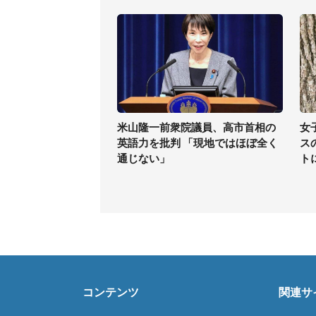
米山隆一前衆院議員、高市首相の
女
英語力を批判 「現地ではほぼ全く
ス
通じない」
ト
コンテンツ
関連サ