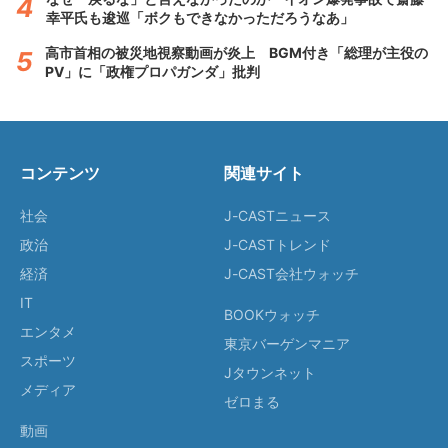
幸平氏も逡巡「ボクもできなかっただろうなあ」
高市首相の被災地視察動画が炎上 BGM付き「総理が主役の
PV」に「政権プロパガンダ」批判
コンテンツ
関連サイト
社会
J-CASTニュース
政治
J-CASTトレンド
経済
J-CAST会社ウォッチ
IT
BOOKウォッチ
エンタメ
東京バーゲンマニア
スポーツ
Jタウンネット
メディア
ゼロまる
動画