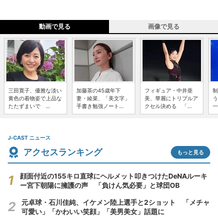
動画で見る
画像で見る
三田寛子、優雅な淡い
加藤茶の45歳年下
フィギュア・中井亜
制
黄色の着物姿で上品な
妻・綾菜、「美文字」
美、華麗にトリプルア
う
たたずまいで ...
手書き勉強ノート...
クセル決める 「...
一
J-CAST ニュース
アクセスランキング
もっと見る
顔面付近の155キロ直球にヘルメット叩きつけたDeNAルーキ
ー宮下朝陽に擁護の声 「負けん気必要」と球団OB
元卓球・石川佳純、イケメン陸上選手と2ショット 「メチャ
可愛い」「かわいい笑顔」「美男美女」話題に