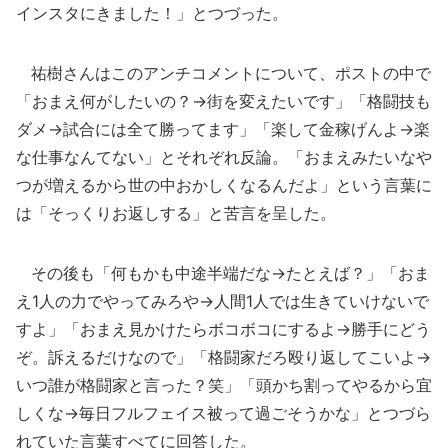
インスタにきました！」とつづった。
祐樹さんはこのアンチコメントについて、ポストの中で
「おまえ何がしたいの？→街を変えたいです」「格闘技も
ダメ→試合には全て勝ってます」「楽して金稼げんよ→楽
な仕事なんてない」とそれぞれ反論。「おまえみたいなや
つが増えるから世の中おかしくなるんだよ」という言葉に
は「そっくりお返しする」と苦言を呈した。
その後も「何もかも中途半端だな→たとえば？」「おま
え1人の力でやってみろや→人間1人では生きていけないで
すよ」「おまえ見かけたらボコボコにするよ→勝手にどう
ぞ。訴えるだけなので」「格闘家だろ殴り返してこいよ→
いつ誰が格闘家と言った？笑」「頭かち割ってやるから宜
しくな→毎日フルフェイス被って過ごそうかな」とつづら
れていた言葉すべてに回答した。