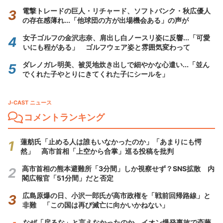
電撃トレードの巨人・リチャード、ソフトバンク・秋広優人
の存在感薄れ...「他球団の方が出場機会ある」の声が
女子ゴルフの金沢志奈、肩出し白ノースリ姿に反響...「可愛
いにも程がある」 ゴルフウェア姿と雰囲気変わって
ダレノガレ明美、被災地炊き出しで細やかな心遣い...「並ん
でくれた子やとりにきてくれた子にシールを」
J-CAST ニュース
コメントランキング
蓮舫氏「止める人は誰もいなかったのか」「あまりにも愕
然」 高市首相「上空から合掌」巡る投稿を批判
高市首相の熊本避難所「3分間」しか視察せず？SNS拡散 内
閣広報官「51分間」だと否定
広島原爆の日、小沢一郎氏が高市政権を「戦前回帰路線」と
非難 「この国は再び滅亡に向かいかねない」
なぜ「戻るな」と言えなかったのか イオン爆発事故で斎藤