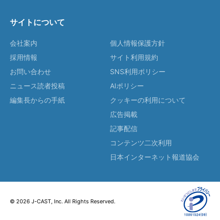
サイトについて
会社案内
個人情報保護方針
採用情報
サイト利用規約
お問い合わせ
SNS利用ポリシー
ニュース読者投稿
AIポリシー
編集長からの手紙
クッキーの利用について
広告掲載
記事配信
コンテンツ二次利用
日本インターネット報道協会
© 2026 J-CAST, Inc. All Rights Reserved.