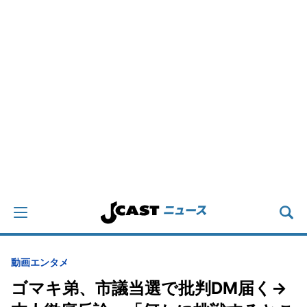
動画
エンタメ
ゴマキ弟、市議当選で批判DM届く→