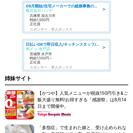
09月開始/住宅メーカーでの総務事務のお仕事/駅近/車通勤可/一般事務/人事労務
＞
株式会社パソナ
兵庫県 加古川市
時給1,550円
正社員
スポンサー：求人ボックス
日払いOKで即日収入/キッチンスタッフ/「原付免許必須」デリバリー業務など、自己成長可能な幅広い仕事に挑戦!髪型自由&ピアス・ネイルOK/茨城県/水戸市
＞
肉メシ 水戸店
茨城県 水戸市
時給1,100円～
正社員
スポンサー：求人ボックス
姉妹サイト
【かつや】人気メニューが税抜150円引き&ご
飯大盛り無料!お得すぎる「感謝祭」は8月14
日まで開催中。
「多指症」で生まれた娘と、受け止められな