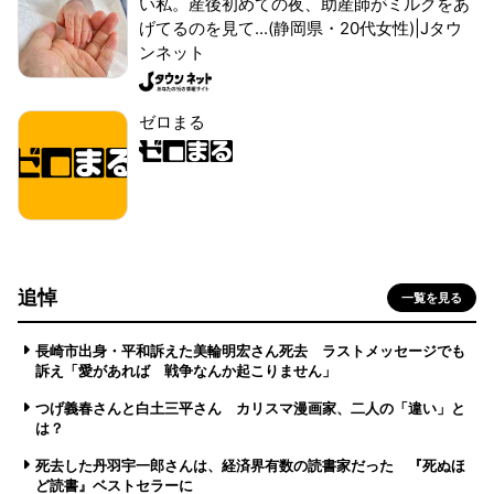
い私。産後初めての夜、助産師がミルクをあ
げてるのを見て...(静岡県・20代女性)|Jタウ
ンネット
ゼロまる
追悼
一覧を見る
長崎市出身・平和訴えた美輪明宏さん死去 ラストメッセージでも
訴え「愛があれば 戦争なんか起こりません」
つげ義春さんと白土三平さん カリスマ漫画家、二人の「違い」と
は？
死去した丹羽宇一郎さんは、経済界有数の読書家だった 『死ぬほ
ど読書』ベストセラーに