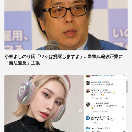
小林よしのり氏「ワシは提訴しますよ」...皇室典範改正案に
「憲法違反」主張