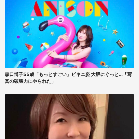
森口博子55歳「もっとすごい」ビキニ姿 大胆にぐっと...「写
真の破壊力にやられた」