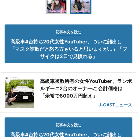
記事本文を読む
高級車4台持ち20代女性YouTuber、ついに顔出し
「マスク詐欺だと怒る方もいると思いますが...」「ブ
サイクは3日で見慣れる」
高級車複数所有の女性YouTuber、ランボ
ルギーニ2台のオーナーに 合計価格は
「余裕で8000万円超え」
J-CASTニュース
記事本文を読む
高級車4台持ち20代女性YouTuber、ついに顔出し