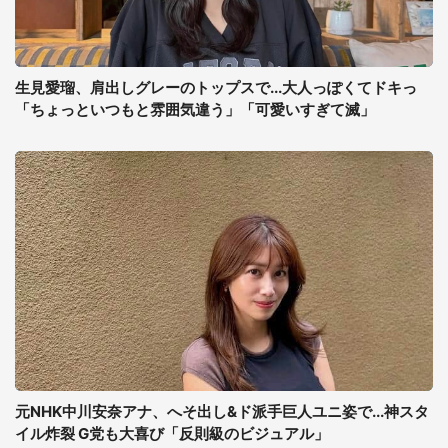
生見愛瑠、肩出しグレーのトップスで...大人っぽくてドキっ
「ちょっといつもと雰囲気違う」「可愛いすぎて滅」
元NHK中川安奈アナ、へそ出し&ド派手巨人ユニ姿で...神スタ
イル炸裂 G党も大喜び「反則級のビジュアル」