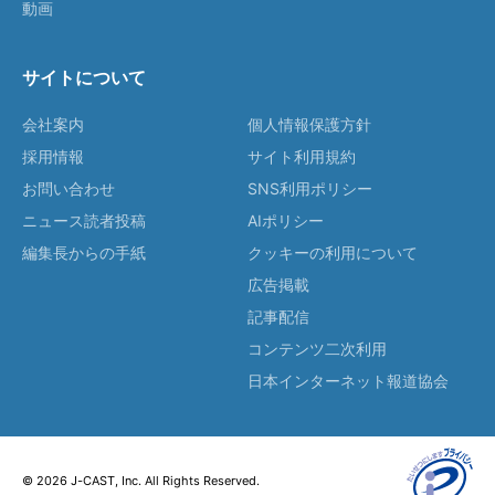
動画
サイトについて
会社案内
個人情報保護方針
採用情報
サイト利用規約
お問い合わせ
SNS利用ポリシー
ニュース読者投稿
AIポリシー
編集長からの手紙
クッキーの利用について
広告掲載
記事配信
コンテンツ二次利用
日本インターネット報道協会
© 2026 J-CAST, Inc. All Rights Reserved.