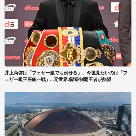
井上尚弥は「フェザー級でも倒せる」、今後見たいのは「フ
ェザー級王座統一戦」...元世界2階級制覇王者が熱望