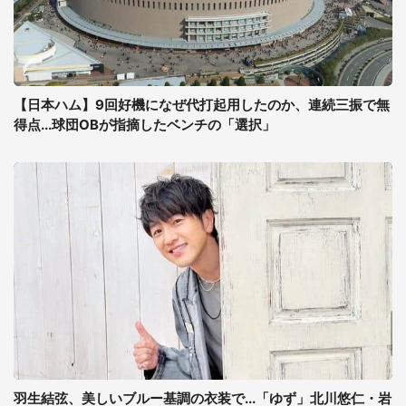
【日本ハム】9回好機になぜ代打起用したのか、連続三振で無
得点...球団OBが指摘したベンチの「選択」
羽生結弦、美しいブルー基調の衣装で...「ゆず」北川悠仁・岩