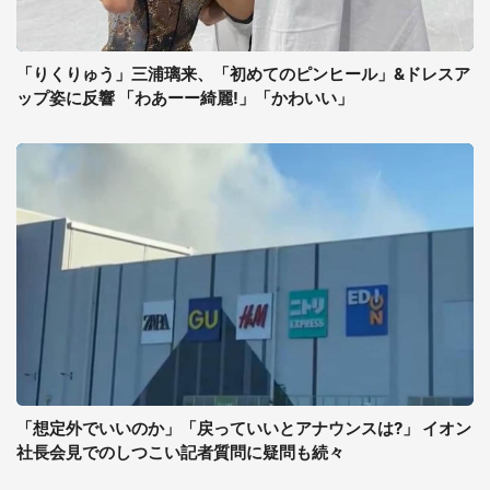
「りくりゅう」三浦璃来、「初めてのピンヒール」&ドレスア
ップ姿に反響 「わあーー綺麗!」「かわいい」
「想定外でいいのか」「戻っていいとアナウンスは?」 イオン
社長会見でのしつこい記者質問に疑問も続々