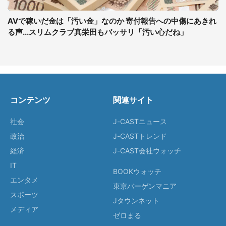
AVで稼いだ金は「汚い金」なのか 寄付報告への中傷にあきれ
る声...スリムクラブ真栄田もバッサリ「汚い心だね」
コンテンツ
関連サイト
社会
J-CASTニュース
政治
J-CASTトレンド
経済
J-CAST会社ウォッチ
IT
BOOKウォッチ
エンタメ
東京バーゲンマニア
スポーツ
Jタウンネット
メディア
ゼロまる