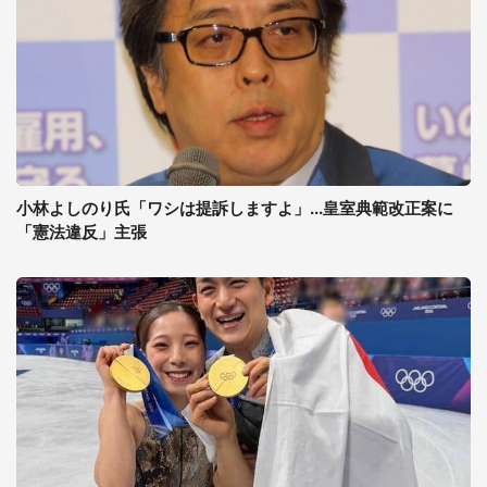
小林よしのり氏「ワシは提訴しますよ」...皇室典範改正案に
「憲法違反」主張