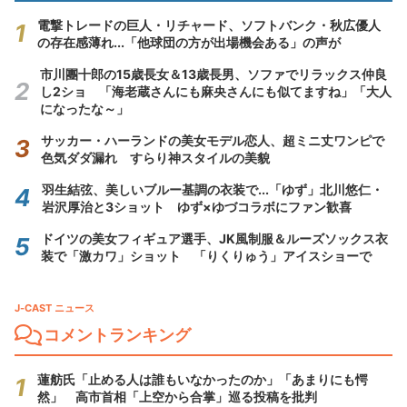
電撃トレードの巨人・リチャード、ソフトバンク・秋広優人
の存在感薄れ...「他球団の方が出場機会ある」の声が
市川團十郎の15歳長女＆13歳長男、ソファでリラックス仲良
し2ショ 「海老蔵さんにも麻央さんにも似てますね」「大人
になったな～」
サッカー・ハーランドの美女モデル恋人、超ミニ丈ワンピで
色気ダダ漏れ すらり神スタイルの美貌
羽生結弦、美しいブルー基調の衣装で...「ゆず」北川悠仁・
岩沢厚治と3ショット ゆず×ゆづコラボにファン歓喜
ドイツの美女フィギュア選手、JK風制服＆ルーズソックス衣
装で「激カワ」ショット 「りくりゅう」アイスショーで
J-CAST ニュース
コメントランキング
蓮舫氏「止める人は誰もいなかったのか」「あまりにも愕
然」 高市首相「上空から合掌」巡る投稿を批判