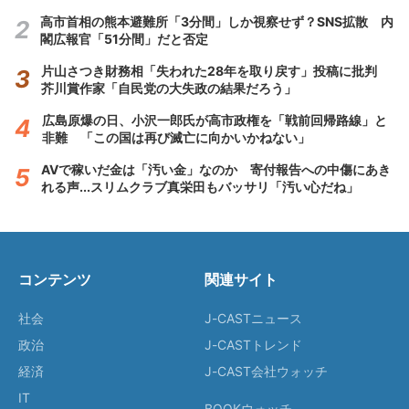
高市首相の熊本避難所「3分間」しか視察せず？SNS拡散 内
閣広報官「51分間」だと否定
片山さつき財務相「失われた28年を取り戻す」投稿に批判
芥川賞作家「自民党の大失政の結果だろう」
広島原爆の日、小沢一郎氏が高市政権を「戦前回帰路線」と
非難 「この国は再び滅亡に向かいかねない」
AVで稼いだ金は「汚い金」なのか 寄付報告への中傷にあき
れる声...スリムクラブ真栄田もバッサリ「汚い心だね」
コンテンツ
関連サイト
社会
J-CASTニュース
政治
J-CASTトレンド
経済
J-CAST会社ウォッチ
IT
BOOKウォッチ