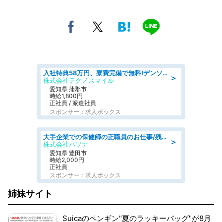
入社特典58万円、寮費完備で無料!デンソーで働こう!自動車工場で小型部品の検査業務 denso aichi
＞
株式会社テクノスマイル
愛知県 蒲郡市
時給1,800円
正社員 / 派遣社員
スポンサー：求人ボックス
大手企業での保健師の正職員のお仕事/残業なし/要資格:保健師
＞
株式会社パソナ
愛知県 豊田市
時給2,000円
正社員
スポンサー：求人ボックス
姉妹サイト
Suicaのペンギン"夏のラッキーバッグ"が8月