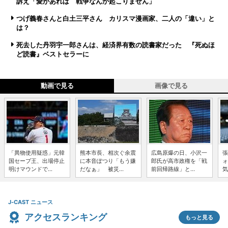
訴え「愛があれば 戦争なんか起こりません」
つげ義春さんと白土三平さん カリスマ漫画家、二人の「違い」と
は？
死去した丹羽宇一郎さんは、経済界有数の読書家だった 『死ぬほ
ど読書』ベストセラーに
動画で見る
画像で見る
「異物使用疑惑」元韓
熊本市長、相次ぐ余震
広島原爆の日、小沢一
張
国セーブ王、出場停止
に本音ぽつり「もう嫌
郎氏が高市政権を「戦
ォ
明けマウンドで...
だなぁ」 被災...
前回帰路線」と...
気
J-CAST ニュース
アクセスランキング
もっと見る