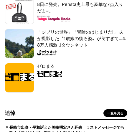
8日に発売。Pensta史上最も豪華な7点入り
だよ~。
「ジブリの世界」「冒険のはじまりだ!」 夫
が撮影した〝1歳娘の後ろ姿〟が良すぎて...4.
8万人感激|Jタウンネット
ゼロまる
追悼
一覧を見る
長崎市出身・平和訴えた美輪明宏さん死去 ラストメッセージでも