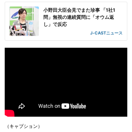
小野田大臣会見でまた珍事 「1社1
問」無視の連続質問に「オウム返
し」で反応
J-CASTニュース
（キャプション）