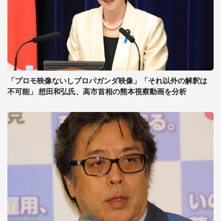
「プロモ映像ないしプロパガンダ映像」「それ以外の解釈は
不可能」 想田和弘氏、高市首相の熊本視察動画を分析