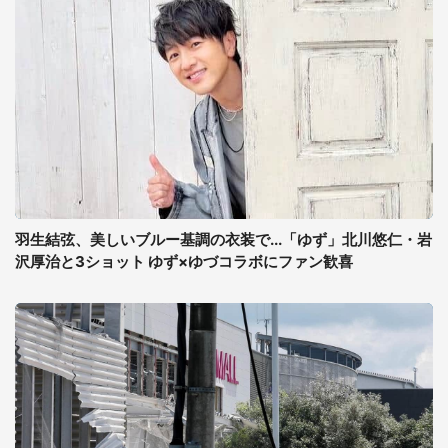
羽生結弦、美しいブルー基調の衣装で...「ゆず」北川悠仁・岩
沢厚治と3ショット ゆず×ゆづコラボにファン歓喜