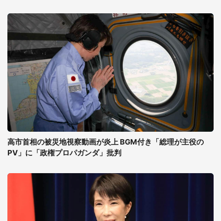
高市首相の被災地視察動画が炎上 BGM付き「総理が主役の
PV」に「政権プロパガンダ」批判