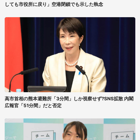
しても市役所に戻り」空港閉鎖でも示した執念
高市首相の熊本避難所「3分間」しか視察せず?SNS拡散 内閣
広報官「51分間」だと否定