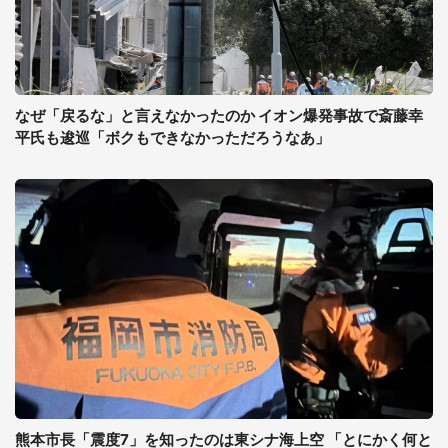
なぜ「戻るな」と言えなかったのか イオン爆発事故で斎藤幸
平氏も逡巡「ボクもできなかっただろうなあ」
熊本市長「震度7」を知ったのは東シナ海上空 「とにかく何と