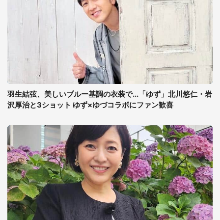
羽生結弦、美しいブルー基調の衣装で...「ゆず」北川悠仁・岩
沢厚治と3ショット ゆず×ゆづコラボにファン歓喜