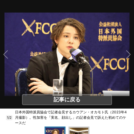
記事に戻る
日本外国特派員協会で記者会見するカウアン・オカモト氏（2023年4
月撮影）。性加害を「実名、顔出し」の記者会見で訴えた初めてのケ
1/2
ースだ