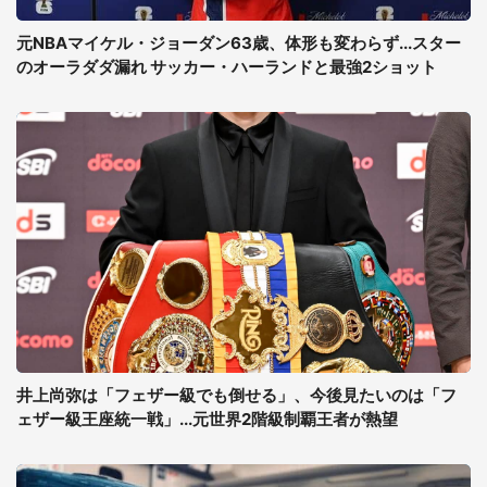
元NBAマイケル・ジョーダン63歳、体形も変わらず...スター
のオーラダダ漏れ サッカー・ハーランドと最強2ショット
井上尚弥は「フェザー級でも倒せる」、今後見たいのは「フ
ェザー級王座統一戦」...元世界2階級制覇王者が熱望