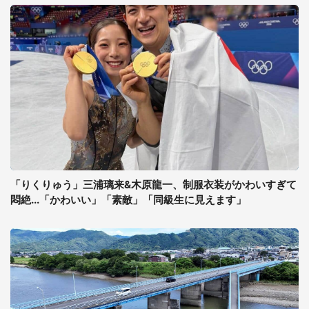
「りくりゅう」三浦璃来&木原龍一、制服衣装がかわいすぎて
悶絶...「かわいい」「素敵」「同級生に見えます」