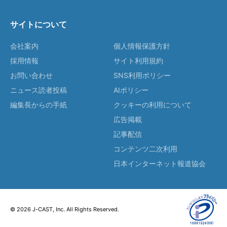
サイトについて
会社案内
個人情報保護方針
採用情報
サイト利用規約
お問い合わせ
SNS利用ポリシー
ニュース読者投稿
AIポリシー
編集長からの手紙
クッキーの利用について
広告掲載
記事配信
コンテンツ二次利用
日本インターネット報道協会
© 2026 J-CAST, Inc. All Rights Reserved.