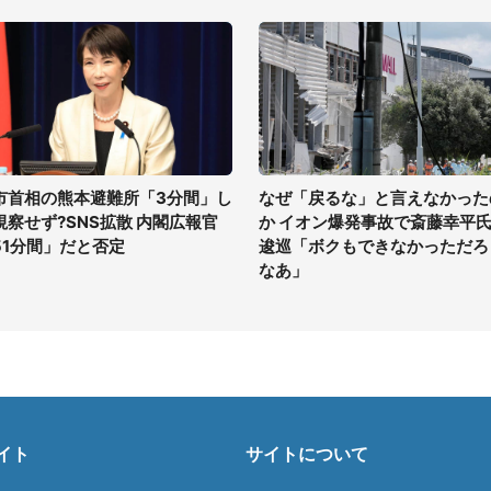
市首相の熊本避難所「3分間」し
なぜ「戻るな」と言えなかった
視察せず?SNS拡散 内閣広報官
か イオン爆発事故で斎藤幸平
51分間」だと否定
逡巡「ボクもできなかっただろ
なあ」
イト
サイトについて