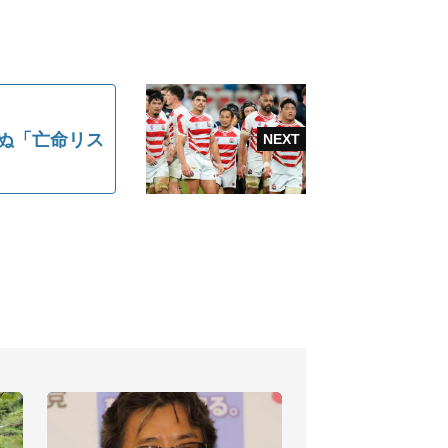
れぬ「亡命リス