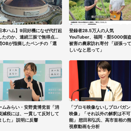
日本ハム】9回好機になぜ代打起
登録者28.5万人の人気
したのか、連続三振で無得点...
YouTuber、福岡・梨5000個
団OBが指摘したベンチの「選
被害の農家訪れ寄付 「頑張っ
」
しいなと思って」
ームみらい・安野貴博党首「消
「プロモ映像ないしプロパガン
税減税には、一貫して反対して
映像」「それ以外の解釈は不可
ました」 説明に反響
能」 想田和弘氏、高市首相の
視察動画を分析