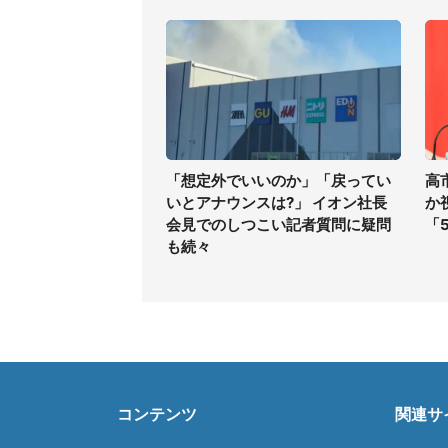
「想定外でいいのか」「戻ってい
高
いとアナウンスは?」 イオン社長
か
会見でのしつこい記者質問に疑問
「
も続々
コンテンツ
関連サ