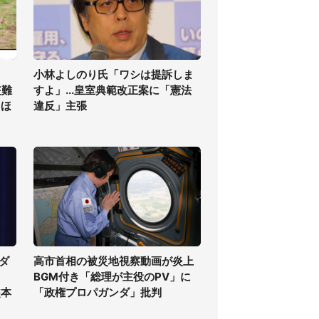
小林よしのり氏「ワシは提訴しま
盗難
すよ」...皇室典範改正案に「憲法
てほ
違反」主張
ダ
高市首相の被災地視察動画が炎上
BGM付き「総理が主役のPV」に
熊本
「政権プロパガンダ」批判