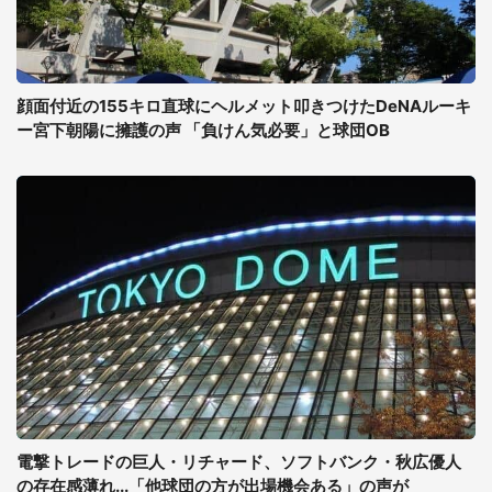
顔面付近の155キロ直球にヘルメット叩きつけたDeNAルーキ
ー宮下朝陽に擁護の声 「負けん気必要」と球団OB
電撃トレードの巨人・リチャード、ソフトバンク・秋広優人
の存在感薄れ...「他球団の方が出場機会ある」の声が