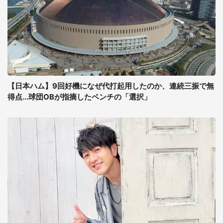
【日本ハム】9回好機になぜ代打起用したのか、連続三振で無
得点...球団OBが指摘したベンチの「選択」