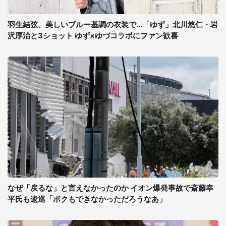
羽生結弦、美しいブルー基調の衣装で...「ゆず」北川悠仁・岩
沢厚治と3ショット ゆず×ゆづコラボにファン歓喜
なぜ「戻るな」と言えなかったのか イオン爆発事故で斎藤幸
平氏も逡巡「ボクもできなかっただろうなあ」