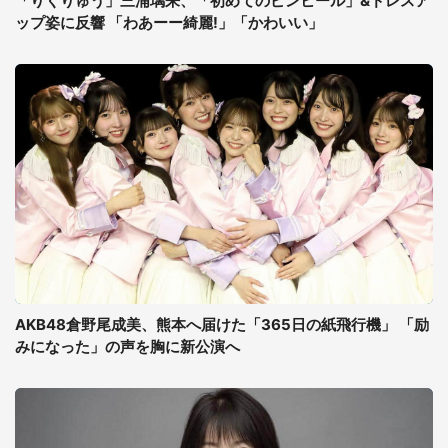
「りくりゅう」三浦璃来、「初めてのピンヒール」&ドレスア
ップ姿に反響 「わあーー綺麗!」「かわいい」
AKB48倉野尾成美、熊本へ届けた「365日の紙飛行機」 「励
みになった」の声を胸に新公演へ