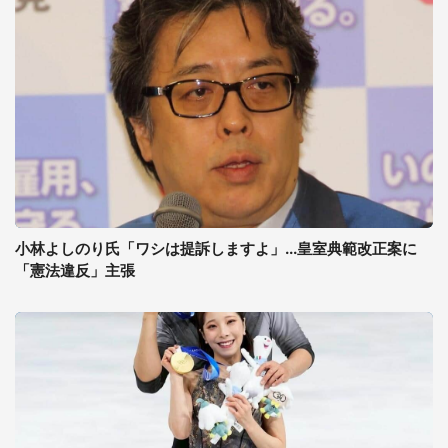
小林よしのり氏「ワシは提訴しますよ」...皇室典範改正案に
「憲法違反」主張