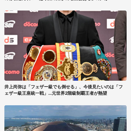
井上尚弥は「フェザー級でも倒せる」、今後見たいのは「フ
ェザー級王座統一戦」...元世界2階級制覇王者が熱望