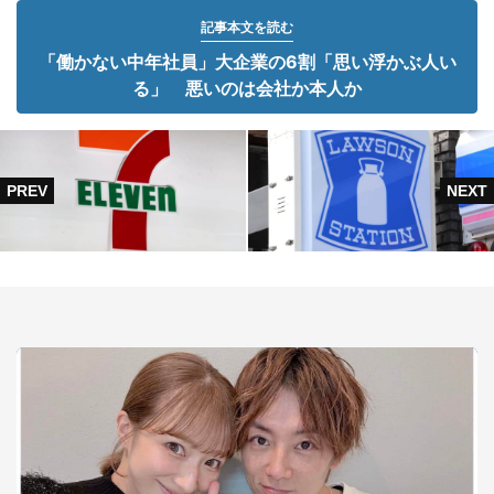
記事本文を読む
「働かない中年社員」大企業の6割「思い浮かぶ人い
る」 悪いのは会社か本人か