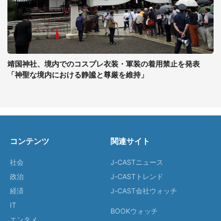
靖国神社、境内でのコスプレ衣装・軍装の着用禁止を発表
「神聖な境内における静謐と尊厳を維持」
コンテンツ
関連サイト
社会
J-CASTニュース
政治
J-CASTトレンド
経済
J-CAST会社ウォッチ
IT
BOOKウォッチ
エンタメ