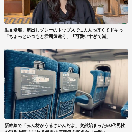
生見愛瑠、肩出しグレーのトップスで...大人っぽくてドキっ
「ちょっといつもと雰囲気違う」「可愛いすぎて滅」
新幹線で「赤ん坊がうるさいんだよ」突然始まった50代男性
の説教 周囲も呆れる最悪の雰囲気を変えた「一喝」