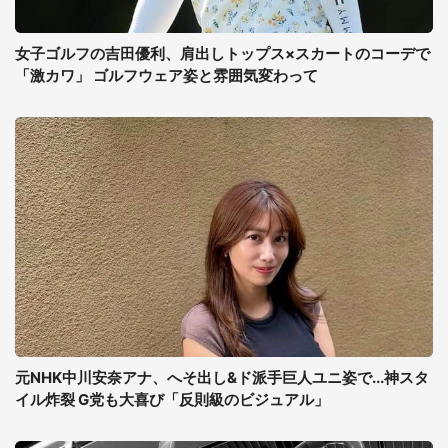
女子ゴルフの吉田優利、肩出しトップス×スカートのコーデで
「激カワ」 ゴルフウェア姿と雰囲気変わって
元NHK中川安奈アナ、へそ出し&ド派手巨人ユニ姿で...神スタ
イル炸裂 G党も大喜び「反則級のビジュアル」