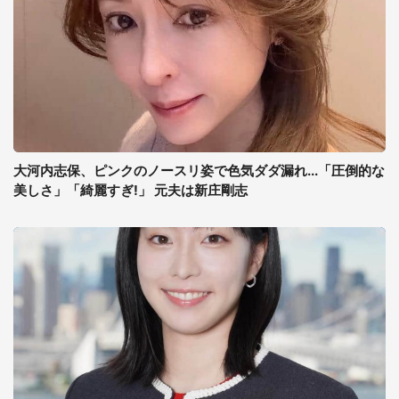
大河内志保、ピンクのノースリ姿で色気ダダ漏れ...「圧倒的な
美しさ」「綺麗すぎ!」 元夫は新庄剛志