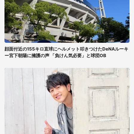
顔面付近の155キロ直球にヘルメット叩きつけたDeNAルーキ
ー宮下朝陽に擁護の声 「負けん気必要」と球団OB