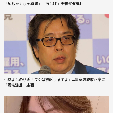
「めちゃくちゃ綺麗」「涼しげ」美貌ダダ漏れ
小林よしのり氏「ワシは提訴しますよ」...皇室典範改正案に
「憲法違反」主張