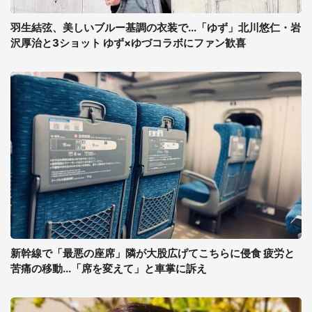
羽生結弦、美しいブルー基調の衣装で...「ゆず」北川悠仁・岩
沢厚治と3ショット ゆず×ゆづコラボにファン歓喜
新幹線で「最悪の座席」隣が大股広げてこちらに侵食 疲労と
苦痛の移動...「席を変えて」と車掌に訴え