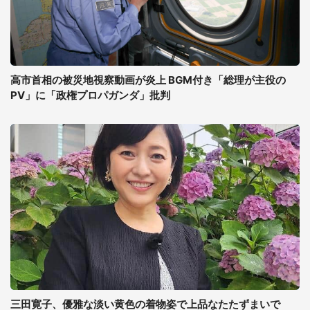
高市首相の被災地視察動画が炎上 BGM付き「総理が主役の
PV」に「政権プロパガンダ」批判
三田寛子、優雅な淡い黄色の着物姿で上品なたたずまいで