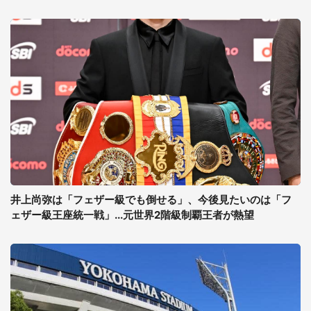
井上尚弥は「フェザー級でも倒せる」、今後見たいのは「フ
ェザー級王座統一戦」...元世界2階級制覇王者が熱望