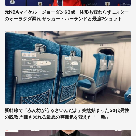
元NBAマイケル・ジョーダン63歳、体形も変わらず...スター
のオーラダダ漏れ サッカー・ハーランドと最強2ショット
新幹線で「赤ん坊がうるさいんだよ」突然始まった50代男性
の説教 周囲も呆れる最悪の雰囲気を変えた「一喝」