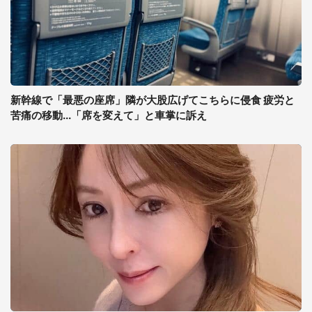
新幹線で「最悪の座席」隣が大股広げてこちらに侵食 疲労と
苦痛の移動...「席を変えて」と車掌に訴え