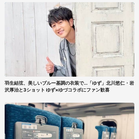
羽生結弦、美しいブルー基調の衣装で...「ゆず」北川悠仁・岩
沢厚治と3ショット ゆず×ゆづコラボにファン歓喜