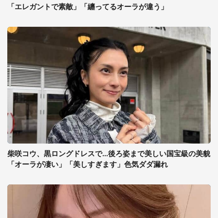
「エレガントで素敵」「纏ってるオーラが違う」
柴咲コウ、黒ロングドレスで...後ろ姿まで美しい国宝級の美貌
「オーラが凄い」「美しすぎます」色気ダダ漏れ