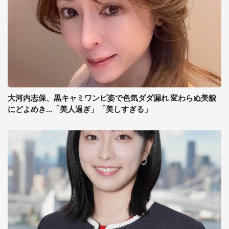
大河内志保、黒キャミワンピ姿で色気ダダ漏れ 変わらぬ美貌
にどよめき...「美人過ぎ」「美しすぎる」