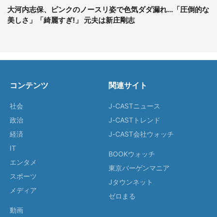
大河内志保、ピンクのノースリ姿で色気ダダ漏れ...「圧倒的な
美しさ」「綺麗すぎ!」 元夫は新庄剛志
コンテンツ
関連サイト
社会
J-CASTニュース
政治
J-CASTトレンド
経済
J-CAST会社ウォッチ
IT
BOOKウォッチ
エンタメ
東京バーゲンマニア
スポーツ
Jタウンネット
メディア
ゼロまる
動画