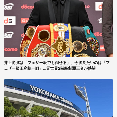
井上尚弥は「フェザー級でも倒せる」、今後見たいのは「フ
ェザー級王座統一戦」...元世界2階級制覇王者が熱望