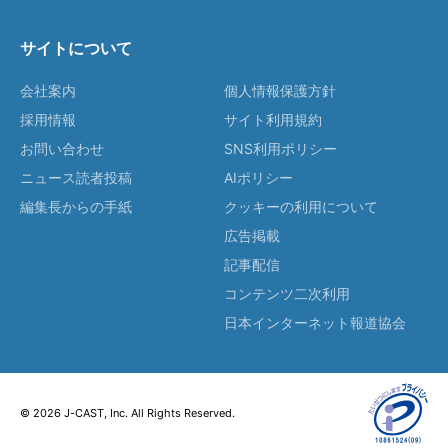
サイトについて
会社案内
個人情報保護方針
採用情報
サイト利用規約
お問い合わせ
SNS利用ポリシー
ニュース読者投稿
AIポリシー
編集長からの手紙
クッキーの利用について
広告掲載
記事配信
コンテンツ二次利用
日本インターネット報道協会
© 2026 J-CAST, Inc. All Rights Reserved.