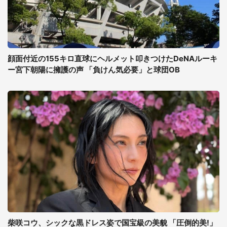
顔面付近の155キロ直球にヘルメット叩きつけたDeNAルーキ
ー宮下朝陽に擁護の声 「負けん気必要」と球団OB
柴咲コウ、シックな黒ドレス姿で国宝級の美貌 「圧倒的美!」